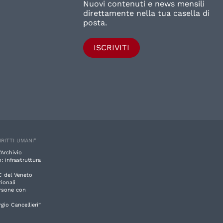
Nuovi contenuti e news mensili
direttamente nella tua casella di
posta.
ISCRIVITI
IRITTI UMANI"
'Archivio
: infrastruttura
C del Veneto
ionali
ersone con
rgio Cancellieri”