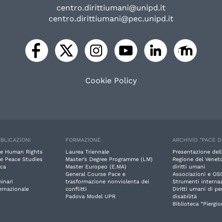
centro.dirittiumani@unipd.it
centro.dirittiumani@pec.unipd.it
Cookie Policy
BLICAZIONI
FORMAZIONE
ARCHIVIO "PACE D
e Human Rights
Laurea Triennale
Presentazione dell
e Peace Studies
Master’s Degree Programme (LM)
Regione del Veneto
rca
Master Europeo (E.MA)
diritti umani
General Course Pace e
Associazioni e OS
inari
trasformazione nonviolenta dei
Strumenti internaz
ernazionale
conflitti
Diritti umani di p
Padova Model UPR
disabilità
Biblioteca “Piergio