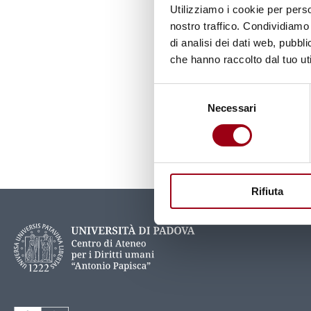
Lingua
Utilizziamo i cookie per perso
IT
nostro traffico. Condividiamo 
di analisi dei dati web, pubbl
che hanno raccolto dal tuo uti
ISBN
88-307-0849-6
Selezione
Necessari
del
consenso
Aggiornato il:
14.01.2020
Rifiuta