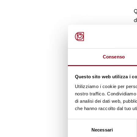
Q
d
d
r
Consenso
A
Questo sito web utilizza i c
Utilizziamo i cookie per perso
nostro traffico. Condividiamo 
di analisi dei dati web, pubbl
che hanno raccolto dal tuo uti
Selezione
Necessari
del