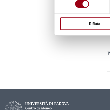
consenso
P
Rifiuta
P