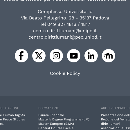
Complesso Universitario
Via Beato Pellegrino, 28 - 35137 Padova
Tel 049 827 1816 / 1817
centro.dirittiumani@unipd.it
centro.dirittiumani@pec.unipd.it
Cookie Policy
BLICAZIONI
FORMAZIONE
ARCHIVIO "PACE D
e Human Rights
Laurea Triennale
Presentazione dell
e Peace Studies
Master’s Degree Programme (LM)
Regione del Veneto
rca
Master Europeo (E.MA)
diritti umani
General Course Pace e
Associazioni e OS