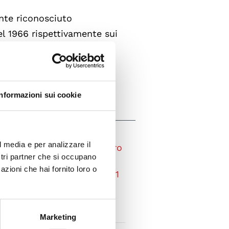
nte riconosciuto
del 1966 rispettivamente sui
i e culturali, a suo tempo
ia [...]
Informazioni sui cookie
l media e per analizzare il
mitato direttivo del Centro
ostri partner che si occupano
todeterminazione dei popoli
azioni che hai fornito loro o
ella Croazia, 27 giugno 1991
, 111.92 KB)
Marketing