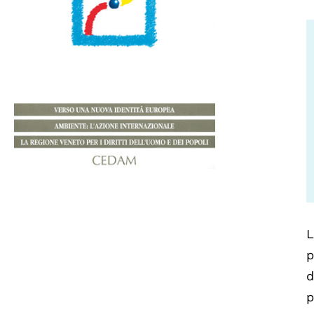
L
p
d
p