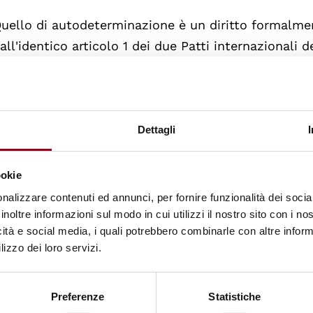
uello di autodeterminazione è un diritto formalme
all'identico articolo 1 dei due Patti internazionali 
iritti civili e politici e sui diritti economici, social
atificati, tra gli altri, sia dalla Jugoslavia sia dall'Ital
Dettagli
ggiornato il:
05.11.2010
ookie
nalizzare contenuti ed annunci, per fornire funzionalità dei socia
Documenti
Comunicato del Co
inoltre informazioni sul modo in cui utilizzi il nostro sito con i n
sul diritto all'au
icità e social media, i quali potrebbero combinarle con altre inform
della Slovenia e d
lizzo dei loro servizi.
(AA.VV. - 1991)
(pdf
Preferenze
Statistiche