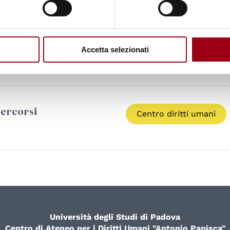
arole chiave
autodeterminazione
Ex Iugoslavia
Accetta selezionati
ercorsi
Centro diritti umani
Università degli Studi di Padova
Centro di Ateneo per i Diritti Umani "Antonio Papisca"