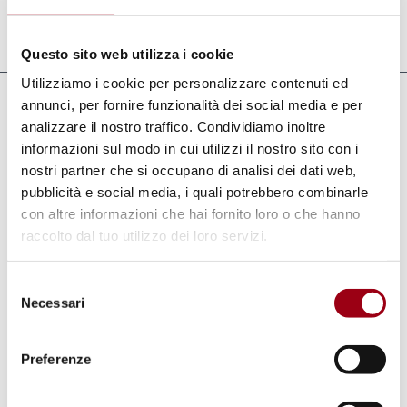
Aggiornato il:
09.11.2010
Questo sito web utilizza i cookie
Utilizziamo i cookie per personalizzare contenuti ed
annunci, per fornire funzionalità dei social media e per
Documenti
analizzare il nostro traffico. Condividiamo inoltre
informazioni sul modo in cui utilizzi il nostro sito con i
Coscienza cristiana e futuro della pace:
nostri partner che si occupano di analisi dei dati web,
per una meditazione sulla guerra nel
pubblicità e social media, i quali potrebbero combinarle
Golfo Persico (Antonio Mattiazzo - 1990)
con altre informazioni che hai fornito loro o che hanno
(pdf, 574.25 KB)
raccolto dal tuo utilizzo dei loro servizi.
Selezione
Parole chiave
Necessari
del
consenso
guerra
religioni
Iraq
Preferenze