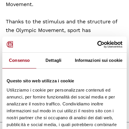
Movement.
Thanks to the stimulus and the structure of
the Olympic Movement, sport has
methodically worked trying to realise, in a not
necessary and indispensable ambit of
international relations, a universal message of
Consenso
Dettagli
Informazioni sui cookie
peace, respect of human rights, brotherhood,
drawing the attention on human rights and
Questo sito web utilizza i cookie
pressing for the intervention of most
Utilizziamo i cookie per personalizzare contenuti ed
competent authorities.
annunci, per fornire funzionalità dei social media e per
analizzare il nostro traffico. Condividiamo inoltre
informazioni sul modo in cui utilizzi il nostro sito con i
Aggiornato il:
09.01.2012
nostri partner che si occupano di analisi dei dati web,
pubblicità e social media, i quali potrebbero combinarle