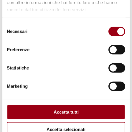
con altre informazioni che hai fornito loro o che hanno
Documenti
raccolto dal tuo utilizzo dei loro servizi.
Dalla Carta olimpica alla Dichiarazione
Selezione
universale dei diritti umani, 1894-1948
Necessari
del
(Antonella Stelitano - 2009)
(pdf, 104.13
consenso
KB)
Preferenze
Parole chiave
Statistiche
pace
diritti umani
Marketing
Dichiarazione universale
olimpiadi
Accetta tutti
sport
Accetta selezionati