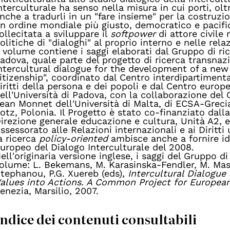
nterculturale ha senso nella misura in cui porti, olt
nche a tradurli in un "fare insieme" per la costruzio
n ordine mondiale più giusto, democratico e pacifi
ollecitata a sviluppare il
softpower
di attore civile
olitiche di "dialoghi" al proprio interno e nelle rela
l volume contiene i saggi elaborati dal Gruppo di ric
adova, quale parte del progetto di ricerca transnaz
ntercultural dialogue for the development of a new 
itizenship", coordinato dal Centro interdipartimental
iritti della persona e dei popoli e dal Centro euro
ell'Università di Padova, con la collaborazione del
ean Monnet dell'Università di Malta, di ECSA-Grecia
otz, Polonia. Il Progetto è stato co-finanziato da
irezione generale educazione e cultura, Unità A2, e
ssessorato alle Relazioni internazionali e ai Diritt
a ricerca
policy-oriented
ambisce anche a fornire id
uropeo del Dialogo Interculturale del 2008.
ell'originaria versione inglese, i saggi del Gruppo d
olume: L. Bekemans, M. Karasinska-Fendler, M. Masc
tephanou, P.G. Xuereb (eds),
Intercultural Dialogue 
alues into Actions. A Common Project for European
enezia, Marsilio, 2007.
Indice dei contenuti consultabili