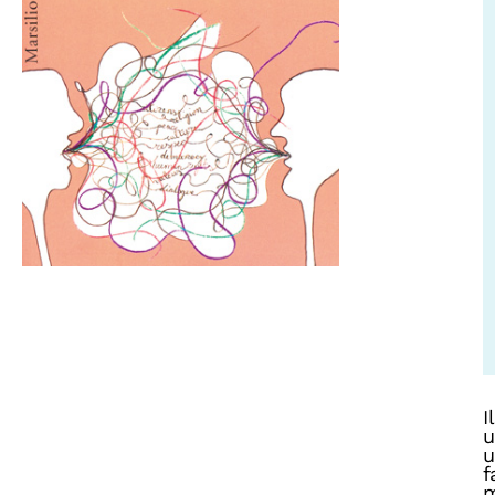
I
u
u
f
m