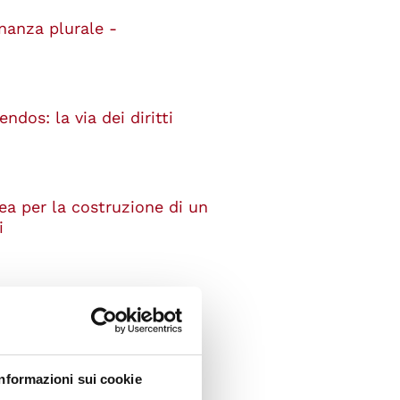
inanza plurale -
dos: la via dei diritti
ea per la costruzione di un
i
ione Europea e America
s
Informazioni sui cookie
e attività del Consiglio