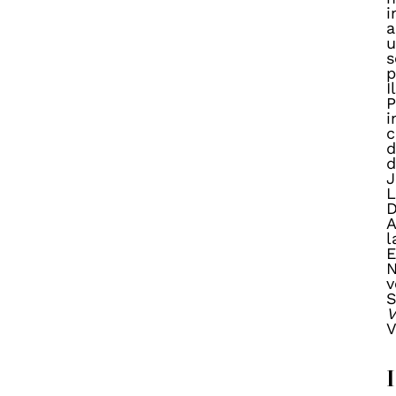
i
a
u
s
p
I
P
i
c
d
d
J
L
D
A
l
E
N
v
S
V
V