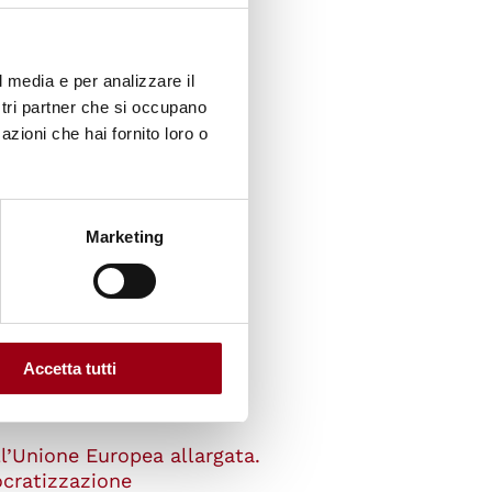
l media e per analizzare il
 persone? Sicurezza umana
ostri partner che si occupano
l dialogo interculturale
azioni che hai fornito loro o
ioso
Marketing
e di genere
ritti umani
Accetta tutti
l’Unione Europea allargata.
ocratizzazione