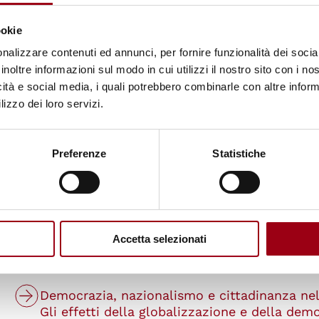
d’Europa, dell’OSCE e dell’UNESCO
Stefano Valenti
ookie
nalizzare contenuti ed annunci, per fornire funzionalità dei socia
Facciamo ancora una volta i conti senza le
inoltre informazioni sul modo in cui utilizzi il nostro sito con i n
nella città inclusiva e dimensione politica de
icità e social media, i quali potrebbero combinarle con altre inform
Klaus Starl
lizzo dei loro servizi.
La diversità nella città e il dialogo interrelig
Enzo Pace
Preferenze
Statistiche
Diritti umani, multiculturalismo e dimension
Paola Degani
L’inclusione come strumento di tutela dei di
Accetta selezionati
Giampiero Griffo
Democrazia, nazionalismo e cittadinanza nel
Gli effetti della globalizzazione e della dem