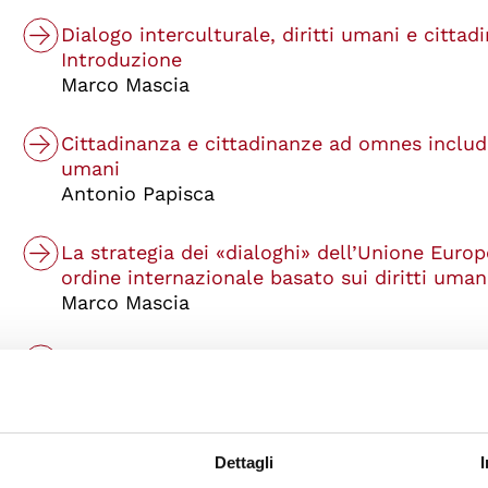
Dialogo interculturale, diritti umani e cittad
Introduzione
Marco Mascia
Cittadinanza e cittadinanze ad omnes includen
umani
Antonio Papisca
La strategia dei «dialoghi» dell’Unione Europ
ordine internazionale basato sui diritti uman
Marco Mascia
Il dialogo interculturale nei rapporti tra Un
Latina
Rosa Maria Piñon Antillon, Carlos Ballestero
Dettagli
L’integrazione del dialogo interculturale nell