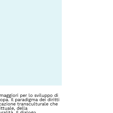
 maggiori per lo sviluppo di
pa. Il paradigma dei diritti
cazione transculturale che
ittuale, della
ralità. Il dialogo