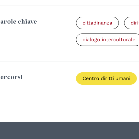
arole chiave
cittadinanza
dir
dialogo interculturale
ercorsi
Centro diritti umani