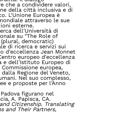
re che a condividere valori,
ne della città inclusiva e di
co. L'Unione Europea è
 mondiale attraverso le sue
zioni esterne.
erca dell'Università di
ionale su "The Role of
(plural, democratic)
e di ricerca e servizi sui
peo d'eccellenza Jean Monnet
 Centro europeo d'eccellenza
 e dell'Istituto Europeo di
lla Commissione europea,
 dalla Regione del Veneto,
i umani. Nel suo complesso,
ee e proposte per l'Anno
i Padova figurano nel
ia, A. Papisca, CA.
and Citizenship. Translating
s and Their Partners,