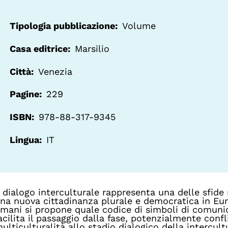
Tipologia pubblicazione
Volume
Casa editrice
Marsilio
Città
Venezia
Pagine
229
ISBN
978-88-317-9345
Lingua
IT
l dialogo interculturale rappresenta una delle sfide
na nuova cittadinanza plurale e democratica in Euro
mani si propone quale codice di simboli di comuni
acilita il passaggio dalla fase, potenzialmente confl
ulticulturalità allo stadio dialogico della intercultu