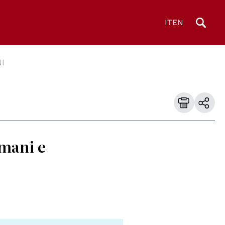
IT
EN
I
umani e