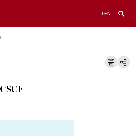
IT
EN
I
a CSCE