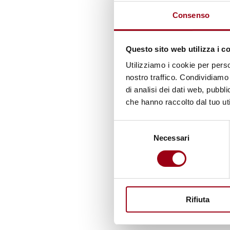
c
Consenso
d
Questo sito web utilizza i c
A
Utilizziamo i cookie per perso
nostro traffico. Condividiamo 
di analisi dei dati web, pubbl
che hanno raccolto dal tuo uti
Selezione
Necessari
del
consenso
P
Rifiuta