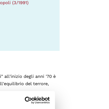
popoli (3/1991)
" all'inizio degli anni '70 è
'equilibrio del terrore,
 nei tempi e nei termini in