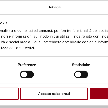
ui è avvenuto, il sistema della politica internaziona
Dettagli
ottrina prevalente delle relazioni internazionali, un
ookie
ggiornato il:
09.11.2010
nalizzare contenuti ed annunci, per fornire funzionalità dei socia
inoltre informazioni sul modo in cui utilizzi il nostro sito con i n
icità e social media, i quali potrebbero combinarle con altre inform
lizzo dei loro servizi.
Documenti
I diritti umani ne
Mascia - 1991)
(pdf
Preferenze
Statistiche
arole chiave
OSCE/CSCE
diri
Accetta selezionati