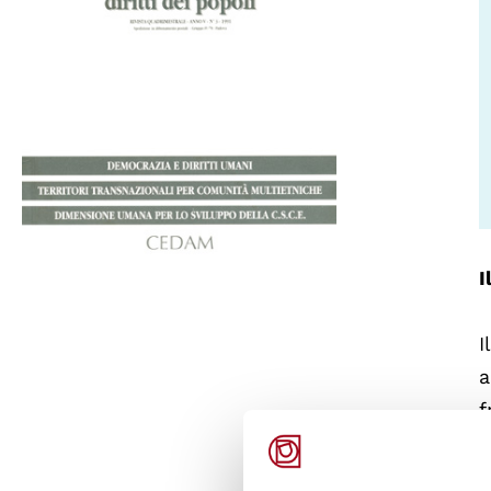
I
I
a
f
F