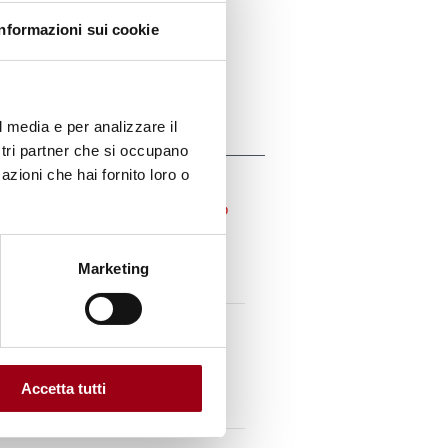
le era considerato, dalla
Informazioni sui cookie
 sistema bloccato [...]
l media e per analizzare il
ostri partner che si occupano
azioni che hai fornito loro o
l sistema della CSCE (Marco
, 1.22 MB)
Marketing
tti umani
Accetta tutti