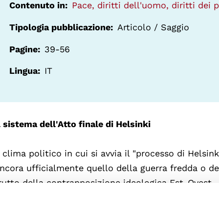
Contenuto in
Pace, diritti dell'uomo, diritti dei 
Tipologia pubblicazione
Articolo / Saggio
Pagine
39-56
Lingua
IT
l sistema dell'Atto finale di Helsinki
l clima politico in cui si avvia il "processo di Helsinki
ncora ufficialmente quello della guerra fredda o dell
rutto della contrapposizione ideologica Est-Ovest.
ino al non prevedibile collasso del blocco orientale