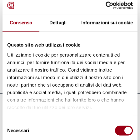
La conseguenza di questa situazione è che il
governo del mondo appartiene alle grandi
potenze. E di fatto, i centri di decisione
Consenso
Dettagli
Informazioni sui cookie
mondiali (il Consiglio di Sicurezza dell'Onu, il
Fondo monetario internazionale, il G-7 ecc.)
Questo sito web utilizza i cookie
esprimono la supremazia delle grandi potenze
Utilizziamo i cookie per personalizzare contenuti ed
[...]
annunci, per fornire funzionalità dei social media e per
analizzare il nostro traffico. Condividiamo inoltre
informazioni sul modo in cui utilizzi il nostro sito con i
Aggiornato il:
09.11.2010
nostri partner che si occupano di analisi dei dati web,
pubblicità e social media, i quali potrebbero combinarle
con altre informazioni che hai fornito loro o che hanno
Documenti
raccolto dal tuo utilizzo dei loro servizi.
La riforma democratica dell'Onu (Lucio
Selezione
Levi - 1993)
(pdf, 460.55 KB)
Necessari
del
consenso