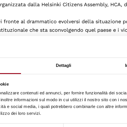
rganizzata dalla Helsinki Cìtìzens Assembly, HCA, d
i fronte al drammatico evolversi della situazione po
stituzionale che sta sconvolgendo quel paese e i vic
ella Croazia la partecipazione all'iniziativa di pace 
eneto, che voi rappresentate, è manifestazione del
elle istituzioni Venete, anche con l'azione trainant
omunità di lavoro Alpe Adria, per la costruzione d
Dettagli
uale pacificamente possono svolgersi i processi di
opoli e nel quale tutte le genti possano esprimere
ookie
icchezza della loro storia, delle loro tradizioni, della
nalizzare contenuti ed annunci, per fornire funzionalità dei socia
inoltre informazioni sul modo in cui utilizzi il nostro sito con i n
icità e social media, i quali potrebbero combinarle con altre inform
ggiornato il:
05.11.2010
lizzo dei loro servizi.