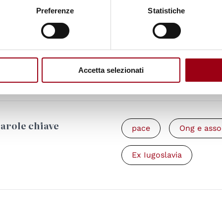
Preferenze
Statistiche
Documenti
Lettera del Presid
Regione Veneto per
Carovana per la pa
Jugoslavia (Docum
69.89 KB)
Accetta selezionati
arole chiave
pace
Ong e asso
Ex Iugoslavia