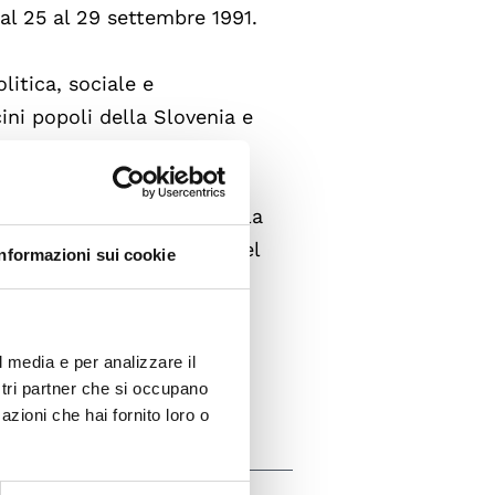
al 25 al 29 settembre 1991.
litica, sociale e
ini popoli della Slovenia e
della Società Civile del
l'impegno della gente e
e della nostra Regione nella
i un sistema paneuropeo nel
Informazioni sui cookie
 autodeterminazione dei
 in piena autonomia la
 loro cultura [...]
l media e per analizzare il
ostri partner che si occupano
azioni che hai fornito loro o