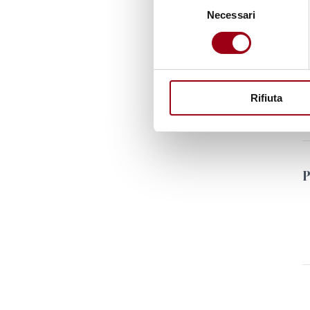
Necessari
del
consenso
Rifiuta
P