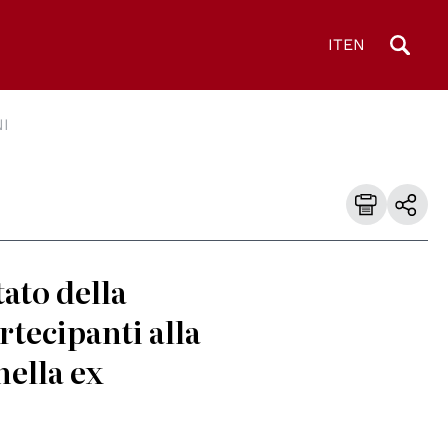
IT
EN
I
ato della
rtecipanti alla
nella ex