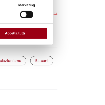
Marketing
ente del Comitato della
 la pace ai partecipanti alla
ce della HCA nella ex
entazione - 1991)
(pdf,
Accetta tutti
ciazionismo
Balcani