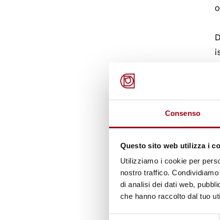
o
D
i
d
V
d
c
Consenso
q
p
Questo sito web utilizza i c
r
Utilizziamo i cookie per perso
nostro traffico. Condividiamo 
di analisi dei dati web, pubbl
A
che hanno raccolto dal tuo uti
Selezione