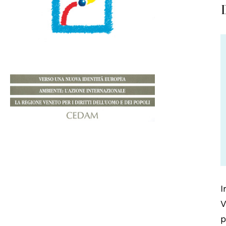
I
V
p