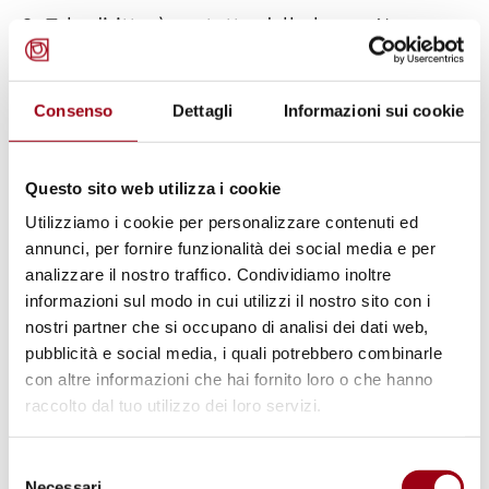
2. Tale diritto è protetto dalla legge. Nessuno
sarà arbitrariamente privato della sua vita.
Consenso
Dettagli
Informazioni sui cookie
Articolo 6.
La condanna a morte può essere imposta solo
Questo sito web utilizza i cookie
per i crimini più gravi, secondo le leggi in
Utilizziamo i cookie per personalizzare contenuti ed
annunci, per fornire funzionalità dei social media e per
vigore al momento della commissione del
analizzare il nostro traffico. Condividiamo inoltre
crimine e a seguito di un giudizio definitivo
informazioni sul modo in cui utilizzi il nostro sito con i
reso da una corte competente. Ogni
nostri partner che si occupano di analisi dei dati web,
condannato a morte ha il diritto di chiedere la
pubblicità e social media, i quali potrebbero combinarle
con altre informazioni che hai fornito loro o che hanno
grazia o la commutazione della pena.
raccolto dal tuo utilizzo dei loro servizi.
Articolo 7.
Selezione
Necessari