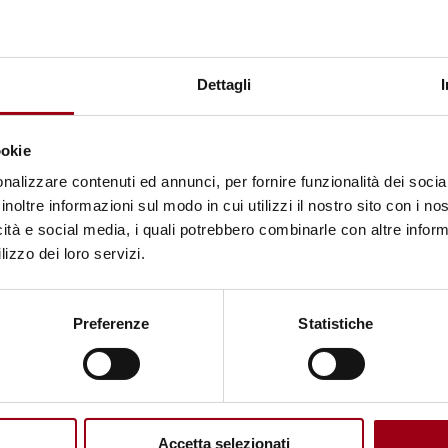
i Padova
aternità
Dettagli
théon-Assas
nstitutionnel
ookie
nalizzare contenuti ed annunci, per fornire funzionalità dei socia
di di Torino
inoltre informazioni sul modo in cui utilizzi il nostro sito con i n
rnità
icità e social media, i quali potrebbero combinarle con altre inform
lizzo dei loro servizi.
Preferenze
Statistiche
Accetta selezionati
, Istituto Universitario “Sophia”