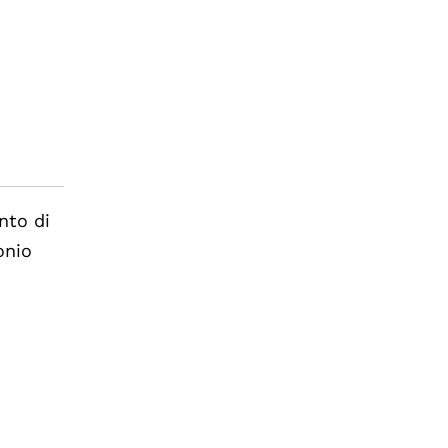
nto di
onio