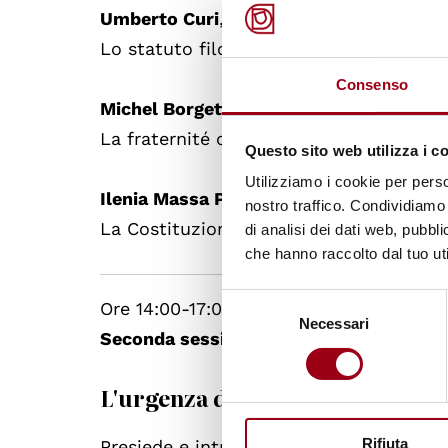
Umberto Curi
, Università degli Studi d
Lo statuto filosofico del principio di fr
Consenso
Michel Borgetto
, Université Paris Pan
La fraternité come principe du droit co
Questo sito web utilizza i c
Utilizziamo i cookie per perso
Ilenia Massa Pinto
, Università degli Stu
nostro traffico. Condividiamo 
La Costituzione come “patto” e la frate
di analisi dei dati web, pubbl
che hanno raccolto dal tuo uti
Selezione
Ore 14:00-17:00
Necessari
del
Seconda sessione
consenso
L'urgenza della fraternità
Rifiuta
Presiede e introduce
Antonio M. Baggio