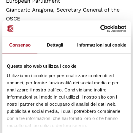
European Parliament
Giancarlo Aragona, Secretary General of the
OSCE
Short Report
Antonio Papisca, Director of the European
Consenso
Dettagli
Informazioni sui cookie
Master’s Programme on Human Rights and
Democratization
Questo sito web utilizza i cookie
Utilizziamo i cookie per personalizzare contenuti ed
Short speeches by the Representatives of the
annunci, per fornire funzionalità dei social media e per
Partecipating Universities
analizzare il nostro traffico. Condividiamo inoltre
informazioni sul modo in cui utilizzi il nostro sito con i
Åbo Akademi University, Ruhr University
nostri partner che si occupano di analisi dei dati web,
Bochum, University of Coimbra, University of
pubblicità e social media, i quali potrebbero combinarle
Deusto Bilbao, National University of Ireland
con altre informazioni che hai fornito loro o che hanno
Dublin, University of Essex, Catholic University
raccolto dal tuo utilizzo dei loro servizi.