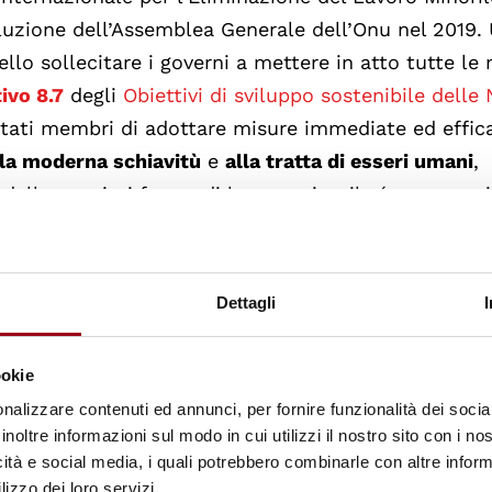
oluzione dell’Assemblea Generale dell’Onu nel 2019.
uello sollecitare i governi a mettere in atto tutte le
ivo 8.7
degli
Obiettivi di sviluppo sostenibile delle
 Stati membri di adottare misure immediate ed effic
lla moderna schiavitù
e
alla tratta di esseri umani
,
e delle peggiori forme di lavoro minorile (compreso i
o
) e di
porre fine al lavoro minorile in tutte le sue 
Dettagli
iative preparerà il terreno per la quinta edizione de
(V Global Conference on Child Labour) che si terrà 
ookie
essate condivideranno le loro esperienze e si impeg
nalizzare contenuti ed annunci, per fornire funzionalità dei socia
inorile in tutte le sue forme entro il 2025, così co
inoltre informazioni sul modo in cui utilizzi il nostro sito con i n
ani e alla moderna schiavitù entro il 2030.
icità e social media, i quali potrebbero combinarle con altre inform
lizzo dei loro servizi.