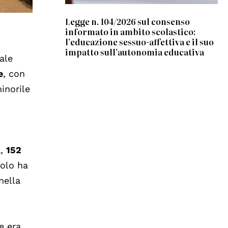
Legge n. 104/2026 sul consenso
informato in ambito scolastico:
l’educazione sessuo-affettiva e il suo
impatto sull’autonomia educativa
ale
e
, con
minorile
a,
152
olo ha
nella
e era