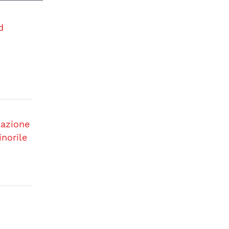
d
 azione
inorile