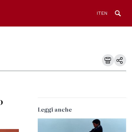
IT
EN
o
Leggi anche
© ILO