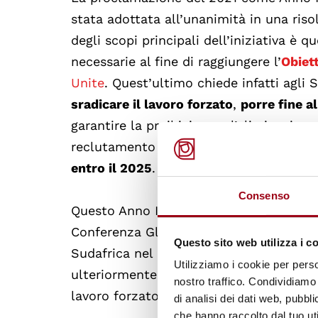
stata adottata all’unanimità in una ris
degli scopi principali dell’iniziativa è q
necessarie al fine di raggiungere l’
Obiett
Unite
. Quest’ultimo chiede infatti agli
sradicare il lavoro forzato
,
porre fine a
garantire la proibizione e l’eliminazion
reclutamento e
l’uso di bambini-soldat
entro il 2025
.
Consenso
Questo Anno Internazionale ricco di iniz
Conferenza Globale sul Lavoro Minorile 
Questo sito web utilizza i c
Sudafrica nel 2022, dove le parti inter
Utilizziamo i cookie per perso
ulteriormente nel porre fine al lavoro m
nostro traffico. Condividiamo 
lavoro forzato, alla tratta di esseri um
di analisi dei dati web, pubbl
che hanno raccolto dal tuo uti