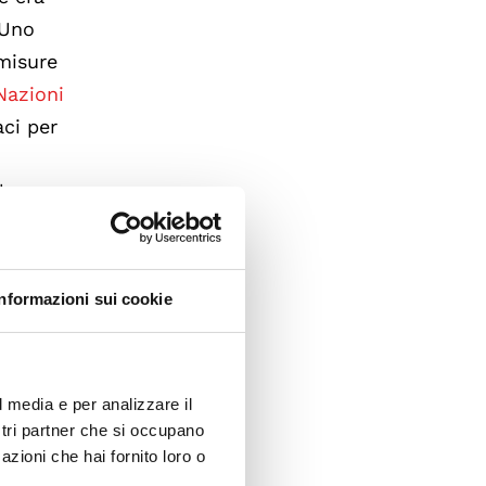
 Uno
 misure
 Nazioni
aci per
l
forme
Informazioni sui cookie
lla
in
neranno
l media e per analizzare il
me al
ostri partner che si occupano
azioni che hai fornito loro o