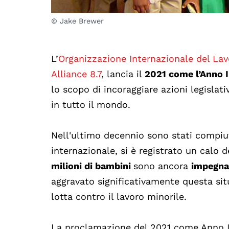
© Jake Brewer
L’
Organizzazione Internazionale del La
Alliance 8.7
, lancia il
2021 come l’Anno I
lo scopo di incoraggiare azioni legislati
in tutto il mondo.
Nell'ultimo decennio sono stati compiut
internazionale, si è registrato un calo d
milioni di bambini
sono ancora
impegnat
aggravato significativamente questa si
lotta contro il lavoro minorile.
La proclamazione del 2021 come Anno In