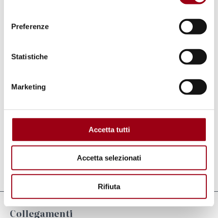
Unite,
promossa da una rete internazionale di
consenso
parlamentari e di organizzazioni non
Preferenze
governative che chiedono la rappresentanza
dei cittadini alle Nazioni Unite, è stata
Statistiche
lanciata nell'aprile del 2007 e ad essa hanno
aderito oltre 4600 persone da 156 Paesi, 794
Marketing
parlamentari e 330 organizzazioni non
governative da tutto il mondo.
Accetta tutti
Accetta selezionati
Aggiornato il:
25.07.2012
Rifiuta
Collegamenti