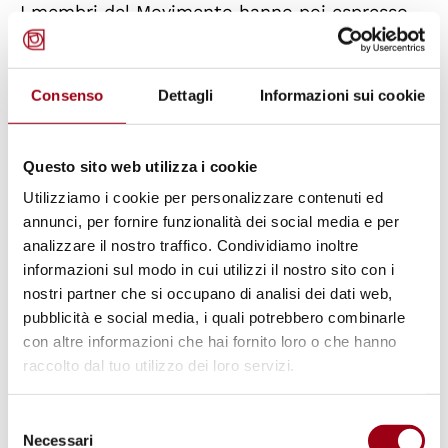
I membri del Movimento hanno poi espresso
la loro adesione alla recente pubblicazione
dal titolo “
Manifesto per una democrazia
Consenso
Dettagli
Informazioni sui cookie
globale”
, preparata congiuntamente da 10
illustri esponenti del mondo accademico,
della ricerca e dell’associazionismo
Questo sito web utilizza i cookie
provenienti da 10 diversi Paesi, che sottolinea
Utilizziamo i cookie per personalizzare contenuti ed
la centralità e l’urgenza dell’attuazione
annunci, per fornire funzionalità dei social media e per
analizzare il nostro traffico. Condividiamo inoltre
effettiva di forme di governance democratiche
informazioni sul modo in cui utilizzi il nostro sito con i
su tutte le questioni che i summit
nostri partner che si occupano di analisi dei dati web,
intergovernativi sono evidentemente incapaci
pubblicità e social media, i quali potrebbero combinarle
di risolvere.
con altre informazioni che hai fornito loro o che hanno
raccolto dal tuo utilizzo dei loro servizi.
La
Campagna internazionale per l'istituzione
Selezione
di un'Assemblea Parlamentare delle Nazioni
Necessari
del