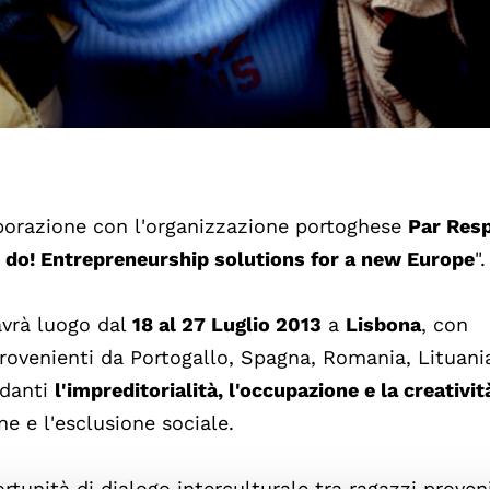
aborazione con l'organizzazione portoghese
Par Res
 do! Entrepreneurship solutions for a new Europe
".
vrà luogo dal
18 al 27 Luglio 2013
a
Lisbona
, con
 provenienti da Portogallo, Spagna, Romania, Lituani
rdanti
l'impreditorialità, l'occupazione e la creativit
e e l'esclusione sociale.
ortunità di dialogo interculturale tra ragazzi proven