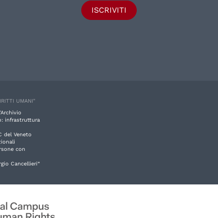
ISCRIVITI
IRITTI UMANI"
'Archivio
: infrastruttura
C del Veneto
ionali
ersone con
rgio Cancellieri”