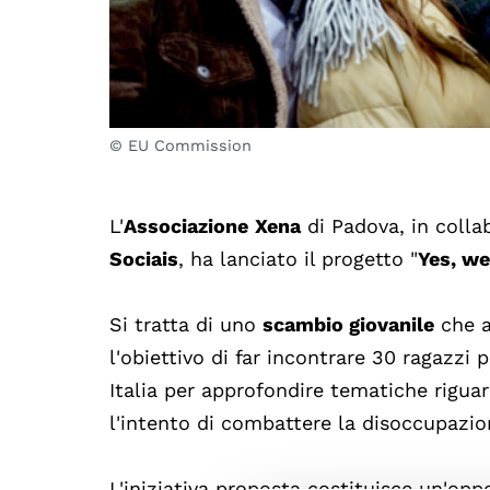
© EU Commission
L'
Associazione
Xena
di Padova, in coll
Sociais
, ha lanciato il progetto "
Yes, we
Si tratta di uno
scambio giovanile
che a
l'obiettivo di far incontrare 30 ragazzi
Italia per approfondire tematiche rigua
l'intento di combattere la disoccupazion
L'iniziativa proposta costituisce un'opp