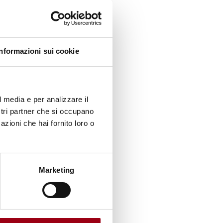
amma
 di
Informazioni sui cookie
tori a
l media e per analizzare il
ostri partner che si occupano
a i 18
azioni che hai fornito loro o
se. I
 euro.
Marketing
i) e il