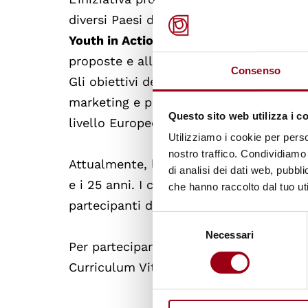
diversi Paesi dell'UE ma consente anch
Youth in Action della Commissione Eur
proposte e alla creazione di una rete rig
Consenso
Gli obiettivi del progetto, in particola
marketing e project management; la cre
Questo sito web utilizza i c
livello Europeo; l'esercizio dell'inglese,
Utilizziamo i cookie per perso
nostro traffico. Condividiamo 
Attualmente, l'Associazione Xena sta se
di analisi dei dati web, pubbl
e i 25 anni. I costi di vitto e alloggio 
che hanno raccolto dal tuo uti
partecipanti dovranno coprire solo il 3
Selezione
Necessari
del
Per partecipare, è necessario inviare una
consenso
Curriculum Vitae, entro e non oltre il
1