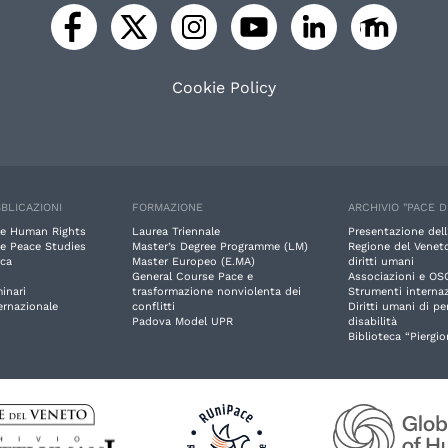
Cookie Policy
BLICAZIONI
FORMAZIONE
ARCHIVIO "PACE D
e Human Rights
Laurea Triennale
Presentazione dell
e Peace Studies
Master’s Degree Programme (LM)
Regione del Veneto
rca
Master Europeo (E.MA)
diritti umani
General Course Pace e
Associazioni e OS
inari
trasformazione nonviolenta dei
Strumenti internaz
ernazionale
conflitti
Diritti umani di p
Padova Model UPR
disabilità
Biblioteca “Piergio