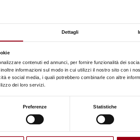
e di approfondire le tematiche riguardanti il progr
opea
e di far partecipare i giovani alla formulazione
uardanti l'imprenditorialità giovanile.
Dettagli
re, comprendono lo sviluppo di capacità di personal
azione di un network di potenziali giovani imprendi
ookie
 lingua ufficiale dello scambio.
nalizzare contenuti ed annunci, per fornire funzionalità dei socia
inoltre informazioni sul modo in cui utilizzi il nostro sito con i n
lezionando 6 partecipanti aventi un'età compresa tr
icità e social media, i quali potrebbero combinarle con altre inform
saranno coperti al in toto dall'organizzazione portoghe
lizzo dei loro servizi.
0% del viaggio e versare una quota associativa di 30
Preferenze
Statistiche
 lettera motivazionale di 1000 caratteri (spazi esclus
6 marzo 2013
all’indirizzo: xena.scambi@gmail.com.