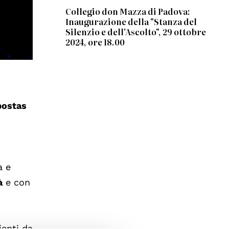
Collegio don Mazza di Padova:
Inaugurazione della "Stanza del
Silenzio e dell'Ascolto", 29 ottobre
2024, ore 18.00
postas
a e
à
e con
ienti da