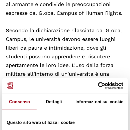
allarmante e condivide le preoccupazioni
espresse dal Global Campus of Human Rights.
Secondo la dichiarazione rilasciata dal Global
Campus, le università devono essere luoghi
liberi da paura e intimidazione, dove gli
studenti possono apprendere e discutere
apertamente le loro idee. L'uso della forza
militare all'interno di un'università è una
violazione inaccettabile del diritto
fondamentale all'istruzione, della libertà
accademica e dell'autonomia universitaria.
Consenso
Dettagli
Informazioni sui cookie
Il GCHR ha chiesto un'indagine completa,
Questo sito web utilizza i cookie
trasparente e indipendente sull'operazione