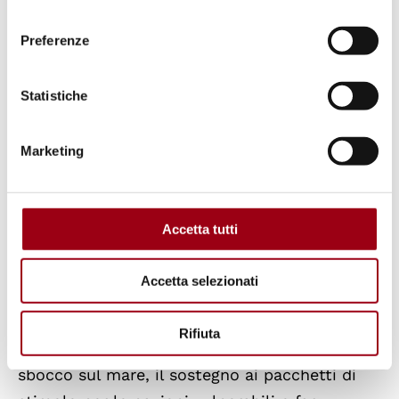
Per i Paesi più vulnerabili, la pandemia ha
consenso
capovolto decadi di progressi della povertà,
Preferenze
sanità ed educazione ha sostenuto
Fekitamoeloa Katoa ‘Utoikamanu, l’Alto
Statistiche
Rappresentante dei Paesi meno sviluppati, dei
Paesi in via di sviluppo senza sbocco sul mare
Marketing
e dei piccoli Statiinsulari in via di sviluppo
(
OHRLLS
). Una soluzione a questa sfida è
continuare il lavoro di mitigazione
Accetta tutti
dell’impatto climatico.
Accetta selezionati
‘Utoikamanu ha anche raccomandato la
ristrutturazione del debito e degli schemi di
Rifiuta
debito per i Paesi in via di sviluppo senza
sbocco sul mare, il sostegno ai pacchetti di