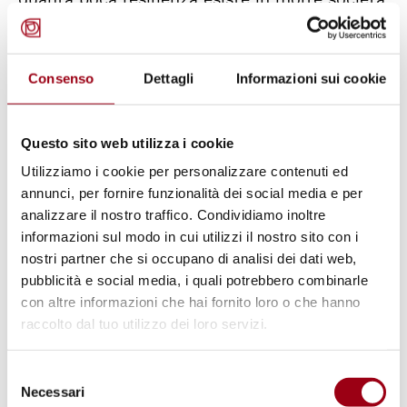
e possono risultare in “
un’esplosione di
disuguaglianza
”.
Consenso
Dettagli
Informazioni sui cookie
Chen Zhigang del Gruppo Dirigente del
Consiglio di Stato per la riduzione della
Questo sito web utilizza i cookie
povertà e lo sviluppo della Cina ha dichiarato
Utilizziamo i cookie per personalizzare contenuti ed
che i dati precisi sono stati componenti
annunci, per fornire funzionalità dei social media e per
analizzare il nostro traffico. Condividiamo inoltre
chiave nel principio “
identificazione della
informazioni sul modo in cui utilizzi il nostro sito con i
povertà prima della lotta alla povertà del
nostri partner che si occupano di analisi dei dati web,
Paese
". “Questo ha posto un forte
pubblicità e social media, i quali potrebbero combinarle
fondamento per prendere misure
con altre informazioni che hai fornito loro o che hanno
raccolto dal tuo utilizzo dei loro servizi.
all'alleviamento mirato della povertà”, ha
affermato Chen.
Selezione
Necessari
del