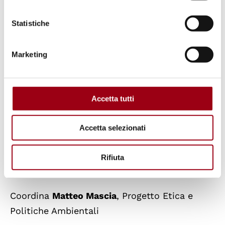
Franceschi' via Seminario 5/a - Padova
Statistiche
Romana Bassi
, Dipartimento di Filosofia,
Marketing
sociologia, pedagogia e psicologia applicata,
Unipd
Accetta tutti
Davide Pettenella
, Dipartimento Territori e
sistemi agro-forestali, Unipd
Accetta selezionati
Dibattito introdotto dagli interventi di alcuni
Rifiuta
dottorandi dell’Università di Padova
Coordina
Matteo Mascia
, Progetto Etica e
Politiche Ambientali