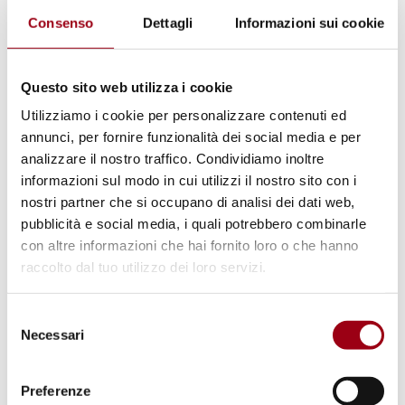
Consenso
Dettagli
Informazioni sui cookie
I seminari, rivolti ai
dottorandi dell'Università
di Padova
, sono aperti alla
comunità
Questo sito web utilizza i cookie
universitaria e cittadina
.
Utilizziamo i cookie per personalizzare contenuti ed
annunci, per fornire funzionalità dei social media e per
analizzare il nostro traffico. Condividiamo inoltre
Per partecipare è richiesta l'iscrizione al
informazioni sul modo in cui utilizzi il nostro sito con i
seguente
modulo
nostri partner che si occupano di analisi dei dati web,
pubblicità e social media, i quali potrebbero combinarle
PROGRAMMA
con altre informazioni che hai fornito loro o che hanno
raccolto dal tuo utilizzo dei loro servizi.
Seminario: Per una rinnovata responsabilità
Selezione
tra umanità e ambiente naturale
Necessari
del
consenso
Martedì 22 novembre h. 17.00 - 19.00
Preferenze
Sala Biblioteca, Centro studi e ricerca 'F.