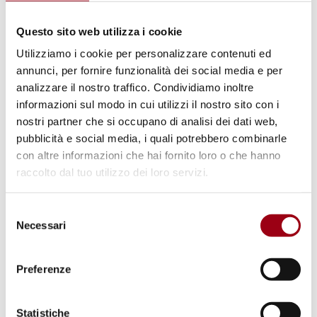
collaboratrice di don Pino Puglisi nel lavoro
educativo antimafia condotto nel quartiere di
Questo sito web utilizza i cookie
Brancaccio, a Palermo.
Utilizziamo i cookie per personalizzare contenuti ed
annunci, per fornire funzionalità dei social media e per
La Fondazione Nesi è nata nel 2009 con
analizzare il nostro traffico. Condividiamo inoltre
informazioni sul modo in cui utilizzi il nostro sito con i
l'obiettivo principale di
promuovere la
nostri partner che si occupano di analisi dei dati web,
conoscenza, lo studio e l'approfondimento
pubblicità e social media, i quali potrebbero combinarle
dell'opera e del pensiero di don Alfredo Nesi,
con altre informazioni che hai fornito loro o che hanno
che ricevette la Medaglia d'oro al merito per
raccolto dal tuo utilizzo dei loro servizi.
la scuola, la cultura e l'arte dal Presidente
Selezione
Sandro Pertini. Alcune esperienze significative
Necessari
del
nel campo dell'educazione aperta e
consenso
permanente fanno da riferimento, quali il
Preferenze
Villaggio Scolastico di Corea – istituzione
sperimentale del Ministero della Pubblica
Statistiche