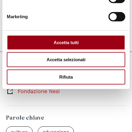
Istruzione – a Livorno, di Rovezzano e di
Rifredi a Firenze e del Centro socio-
Marketing
educativo-sanitario di Jurema in Brasile
Aggiornato il:
06.09.2012
Accetta tutti
Accetta selezionati
Collegamenti
Rifiuta
Fondazione Nesi
Fondazione Nesi
Parole chiave
cultura
educazione