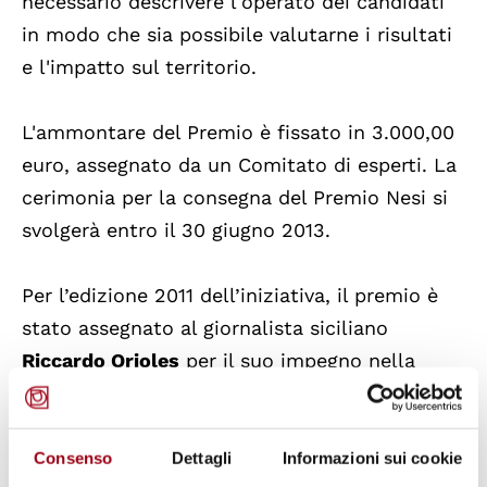
necessario descrivere l'operato dei candidati
in modo che sia possibile valutarne i risultati
e l'impatto sul territorio.
L'ammontare del Premio è fissato in 3.000,00
euro, assegnato da un Comitato di esperti. La
cerimonia per la consegna del Premio Nesi si
svolgerà entro il 30 giugno 2013.
Per l’edizione 2011 dell’iniziativa, il premio è
stato assegnato al giornalista siciliano
Riccardo Orioles
per il suo impegno nella
formazione di giovani cronisti impegnati nella
lotta contro le mafie. Vincitrice nel 2010 era
stata invece
suor Carolina Iavazzo
, principale
Consenso
Dettagli
Informazioni sui cookie