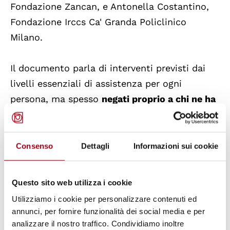
Fondazione Zancan, e Antonella Costantino,
Fondazione Irccs Ca' Granda Policlinico
Milano.
Il documento parla di interventi previsti dai
livelli essenziali di assistenza per ogni
persona, ma spesso
negati proprio a chi ne ha
più bisogno
.
Le
raccomandazioni
sono state predisposte e
Consenso
Dettagli
Informazioni sui cookie
validate perché troppo spesso vengono
denunciati la frammentarietà degli interventi,
Questo sito web utilizza i cookie
le modalità di lavoro prestazionali, gli
Utilizziamo i cookie per personalizzare contenuti ed
ostacoli all'ascolto e alla partecipazione
annunci, per fornire funzionalità dei social media e per
attiva delle persone malate e dei loro
analizzare il nostro traffico. Condividiamo inoltre