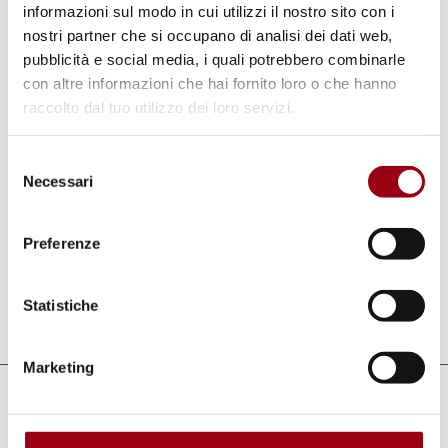
informazioni sul modo in cui utilizzi il nostro sito con i
familiari, proprio nel momento di accesso a
nostri partner che si occupano di analisi dei dati web,
risposte di cui hanno necessità e diritto.
pubblicità e social media, i quali potrebbero combinarle
con altre informazioni che hai fornito loro o che hanno
Questi problemi sono stati affrontati per la
raccolto dal tuo utilizzo dei loro servizi.
prima volta dalla Fondazione Zancan in
Selezione
occasione della presentazione, nel 2004, della
Necessari
del
Carta etica delle professioni che operano a
consenso
servizio delle persone
, approvata da varie
Preferenze
organizzazioni professionali
Statistiche
Aggiornato il:
27.10.2011
Marketing
Collegamenti