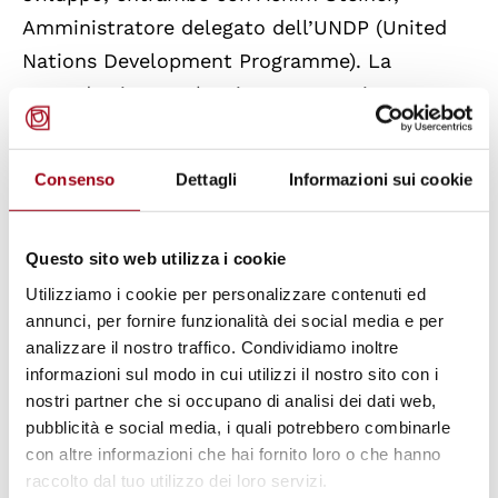
Amministratore delegato dell’UNDP (United
Nations Development Programme). La
seconda giornata ha visto una sessione
dedicata all’efficienza delle risorse, le tre “R”
(riduzione, riuso, riciclo) e l’economia
Consenso
Dettagli
Informazioni sui cookie
circolare, con relatori di OECD e IRP
(international Resource Panel con il co-
Questo sito web utilizza i cookie
presidente Janez Potočnik). Si è parlato di
Marine Litter, i rifiuti marini, con la
Utilizziamo i cookie per personalizzare contenuti ed
annunci, per fornire funzionalità dei social media e per
partecipazione del segretario dell’UNEP Erik
analizzare il nostro traffico. Condividiamo inoltre
Solheim.
informazioni sul modo in cui utilizzi il nostro sito con i
nostri partner che si occupano di analisi dei dati web,
I lavori si sono conclusi con l’
adozione
pubblicità e social media, i quali potrebbero combinarle
con altre informazioni che hai fornito loro o che hanno
all'unanimità della dichiarazione conclusiva
raccolto dal tuo utilizzo dei loro servizi.
dei ministri con, tuttavia,
una postilla
in cui