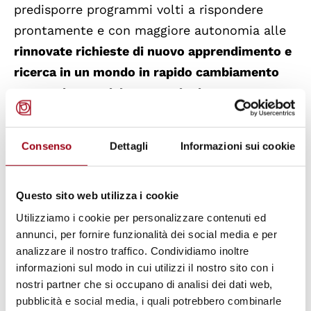
predisporre programmi volti a rispondere
prontamente e con maggiore autonomia alle
rinnovate richieste di nuovo apprendimento e
ricerca in un mondo in rapido cambiamento
economico, sociale e tecnologico
.
La Cattedra UNESCO "Diritti umani,
Consenso
Dettagli
Informazioni sui cookie
democrazia e pace" è stata istituita nel 1999
con apposita convenzione tra l'UNESCO e
l'Università di Padova e svolge le proprie
Questo sito web utilizza i cookie
attività educative e di ricerca in collegamento
Utilizziamo i cookie per personalizzare contenuti ed
annunci, per fornire funzionalità dei social media e per
organico con il Centro di Ateneo per i Diritti
analizzare il nostro traffico. Condividiamo inoltre
Umani. La Cattedra contribuisce a qualificare
informazioni sul modo in cui utilizzi il nostro sito con i
la dimensione internazionale delle attività di
nostri partner che si occupano di analisi dei dati web,
insegnamento e ricerca del Centro.
pubblicità e social media, i quali potrebbero combinarle