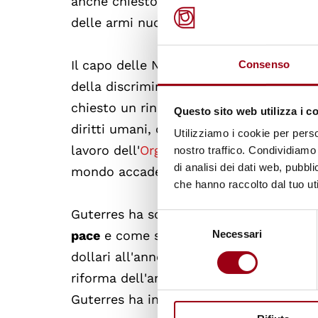
anche chiesto una riforma del Consiglio
delle armi nucleari.
Il capo delle Nazioni Unite ha anche es
Consenso
della discriminazione, dell'estremismo e 
chiesto un rinnovato contratto sociale ba
Questo sito web utilizza i c
diritti umani, compreso il suo
Appello al
Utilizziamo i cookie per perso
lavoro dell'
Organo consultivo sull'intelli
nostro traffico. Condividiamo 
di analisi dei dati web, pubbl
mondo accademico e società civile.
che hanno raccolto dal tuo uti
Guterres ha sottolineato come
il raggi
Selezione
pace
e come siano necessari progressi in
Necessari
del
consenso
dollari all'anno in finanziamenti ragione
riforma dell'architettura finanziaria int
Guterres ha inoltre sottolineato che l'