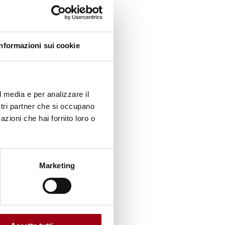
one
 odio,
Informazioni sui cookie
 Ha
ato sui
il
l media e per analizzare il
ate,
ostri partner che si occupano
azioni che hai fornito loro o
 la
di
Marketing
la
esi.
l mondo.