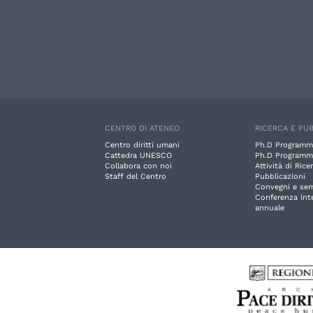
CENTRO DI ATENEO
RICERCA E PUB
Centro diritti umani
Ph.D Programm
Cattedra UNESCO
Ph.D Programm
Collabora con noi
Attività di Rice
Staff del Centro
Pubblicazioni
Convegni e sem
Conferenza Int
annuale