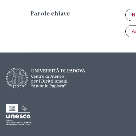
Parole chiave
N
A