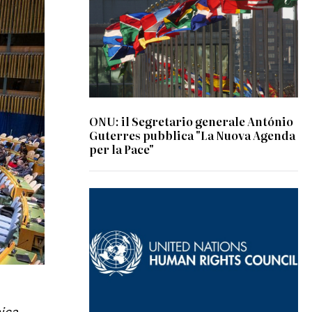
ONU: il Segretario generale António
Guterres pubblica "La Nuova Agenda
per la Pace"
nica