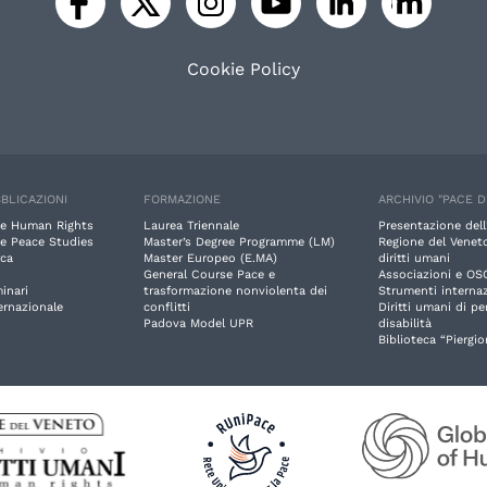
Cookie Policy
BLICAZIONI
FORMAZIONE
ARCHIVIO "PACE D
e Human Rights
Laurea Triennale
Presentazione dell
e Peace Studies
Master’s Degree Programme (LM)
Regione del Veneto
rca
Master Europeo (E.MA)
diritti umani
General Course Pace e
Associazioni e OS
inari
trasformazione nonviolenta dei
Strumenti internaz
ernazionale
conflitti
Diritti umani di p
Padova Model UPR
disabilità
Biblioteca “Piergio