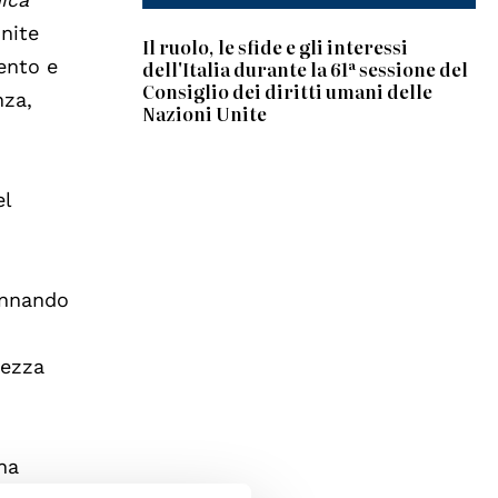
Unite
Il ruolo, le sfide e gli interessi
vento e
dell'Italia durante la 61ª sessione del
Consiglio dei diritti umani delle
nza,
Nazioni Unite
l
annando
rezza
ha