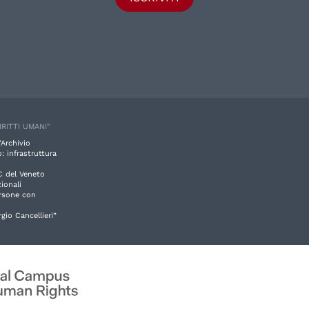
IRITTI UMANI"
'Archivio
: infrastruttura
C del Veneto
ionali
ersone con
rgio Cancellieri”