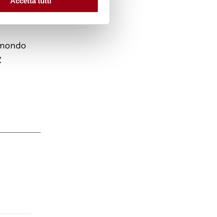
Accetta tutti
l mondo
.