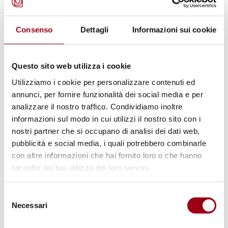
Italia
.
Consenso
Dettagli
Informazioni sui cookie
Le spiagge accessibili non sono solo un posto
per prendere il sole e magari farsi il bagno.
Questo sito web utilizza i cookie
Sono luoghi d’incontro, di comunità, di
Utilizziamo i cookie per personalizzare contenuti ed
aggregazione e di integrazione dove si trova
annunci, per fornire funzionalità dei social media e per
personale professionale con una grande voglia
analizzare il nostro traffico. Condividiamo inoltre
di aiutare e di far passare una giornata di
informazioni sul modo in cui utilizzi il nostro sito con i
relax agli ospiti.
nostri partner che si occupano di analisi dei dati web,
pubblicità e social media, i quali potrebbero combinarle
con altre informazioni che hai fornito loro o che hanno
Il progetto che vede coinvolte molte regioni
raccolto dal tuo utilizzo dei loro servizi.
d’Italia (Lazio, Calabria, Toscana, Liguria,
Veneto, Sicilia, Puglia, Campania, Molise,
Selezione
Basilicata, Marche, Abruzzo ed Emilia-
Necessari
del
consenso
Romagna) costituisce un passo importante nel