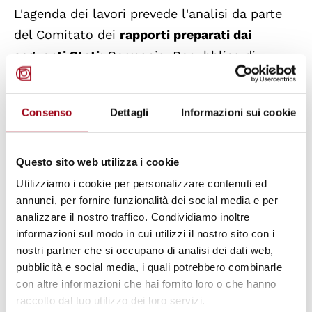
L'agenda dei lavori prevede l'analisi da parte
del Comitato dei
rapporti preparati dai
seguenti Stati
: Germania, Repubblica di
Moldova, Federazione Russa, Turchia e Yemen.
Consenso
Dettagli
Informazioni sui cookie
I rapporti presentati dagli Stati, quelli forniti
da fonti esterne, le osservazioni conclusive e
quelle relative alle sessioni precedenti del
Questo sito web utilizza i cookie
Comitato riguardanti i Paesi presi in esame
Utilizziamo i cookie per personalizzare contenuti ed
annunci, per fornire funzionalità dei social media e per
sono reperibili, assieme ad altre utili
analizzare il nostro traffico. Condividiamo inoltre
informazioni, sulla pagina web dedicata alla
informazioni sul modo in cui utilizzi il nostro sito con i
46° sessione del CESCR.
nostri partner che si occupano di analisi dei dati web,
pubblicità e social media, i quali potrebbero combinarle
con altre informazioni che hai fornito loro o che hanno
Aggiornato il:
30.04.2011
raccolto dal tuo utilizzo dei loro servizi.