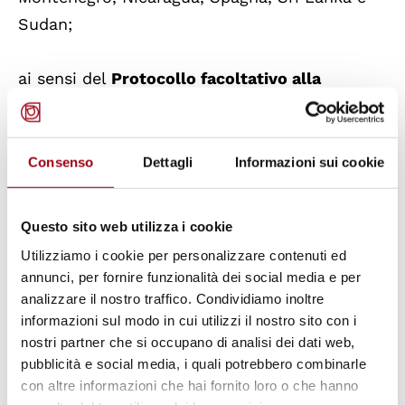
Sudan;
ai sensi del
Protocollo facoltativo alla
Convenzione sui diritti dell’infanzia
riguardante il coinvolgimento dei bambini nei
conflitti armati:
Bosnia e Erzegovina,
Consenso
Dettagli
Informazioni sui cookie
Montenegro, Nicaragua, Sierra Leone, Sri
Lanka e Sudan;
Questo sito web utilizza i cookie
Utilizziamo i cookie per personalizzare contenuti ed
ai sensi del
Protocollo facoltativo alla
annunci, per fornire funzionalità dei social media e per
Convenzione sui diritti dell’infanzia
analizzare il nostro traffico. Condividiamo inoltre
informazioni sul modo in cui utilizzi il nostro sito con i
riguardante il traffico di bambini, la
nostri partner che si occupano di analisi dei dati web,
prostituzione infantile e la pornografia
pubblicità e social media, i quali potrebbero combinarle
infantile
: Bosnia e Erzegovina, Montenegro,
con altre informazioni che hai fornito loro o che hanno
Nicaragua e Sierra Leone.