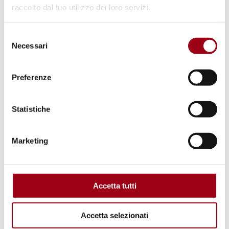
riguardante la 99° sessione del Comitato
raccolto dal tuo utilizzo dei loro servizi.
diritti umani.
Selezione
Pagina del sito dell'Alto Commissario per
Necessari
del
i Diritti Umani delle Nazioni Unite
consenso
riguardante la 99° sessione del Comitato
Preferenze
diritti umani.
Statistiche
Strumenti internazionali
Marketing
Patto internazionale sui diritti civili e
politici (1966)
Accetta tutti
Protocollo Opzionale relativo al Patto
internazionale sui diritti civili e politici
(1966)
Accetta selezionati