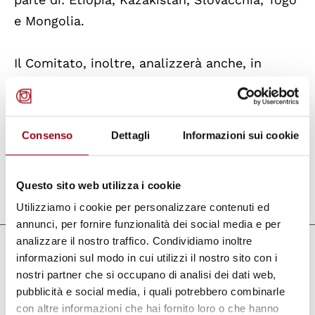
e Mongolia.
Il Comitato, inoltre, analizzerà anche, in
maniera riservata, le comunicazioni individuali
pervenute ai sensi del Primo Protocollo
opzionale al Patto internazionale sui diritti
Consenso
Dettagli
Informazioni sui cookie
civili e politici.
Questo sito web utilizza i cookie
Aggiornato il:
13.07.2010
Utilizziamo i cookie per personalizzare contenuti ed
annunci, per fornire funzionalità dei social media e per
analizzare il nostro traffico. Condividiamo inoltre
Collegamenti
informazioni sul modo in cui utilizzi il nostro sito con i
nostri partner che si occupano di analisi dei dati web,
Pagina del sito dell'Alto Commissario per
pubblicità e social media, i quali potrebbero combinarle
i Diritti Umani delle Nazioni Unite
con altre informazioni che hai fornito loro o che hanno