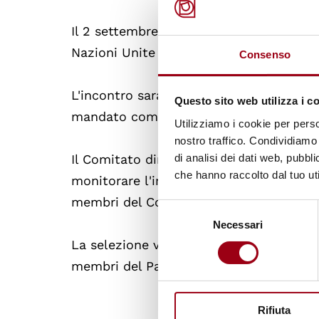
Il 2 settembre si terrà a New York il 29°
Nazioni Unite sui diritti civili e politici 
Consenso
L'incontro sarà l'occasione per l'elezio
Questo sito web utilizza i c
mandato comincerà dall'1 gennaio 2011.
Utilizziamo i cookie per perso
nostro traffico. Condividiamo 
di analisi dei dati web, pubbl
Il Comitato diritti umani è un organo c
che hanno raccolto dal tuo uti
monitorare l'implementazione da parte degl
membri del Comitato sono eletti per una
Selezione
Necessari
del
consenso
La selezione verrà effettuata su una lis
membri del Patto sui diritti civili e poli
Rifiuta