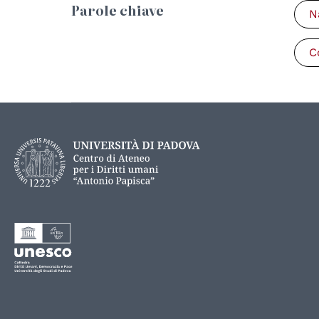
Parole chiave
N
C