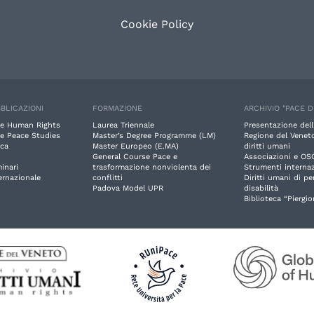
Cookie Policy
BLICAZIONI
FORMAZIONE
ARCHIVIO "PACE D
e Human Rights
Laurea Triennale
Presentazione dell
e Peace Studies
Master’s Degree Programme (LM)
Regione del Veneto
rca
Master Europeo (E.MA)
diritti umani
General Course Pace e
Associazioni e OS
inari
trasformazione nonviolenta dei
Strumenti internaz
ernazionale
conflitti
Diritti umani di p
Padova Model UPR
disabilità
Biblioteca “Piergio