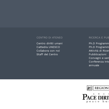
CENTRO DI ATENEO
RICERCA E PUB
Centro diritti umani
Ph.D Programm
Cattedra UNESCO
Ph.D Programm
Collabora con noi
Attività di Rice
Staff del Centro
Pubblicazioni
Convegni e sem
Conferenza Int
annuale