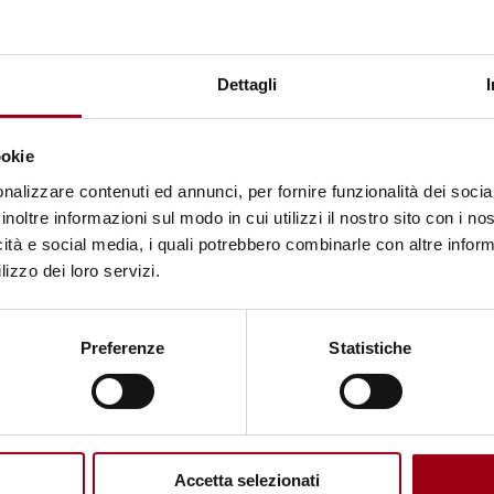
 incontro degli Stati Parte del Patto internazionale 
(1966).
Dettagli
ne di 9 nuovi membri del Comitato diritti umani, il c
ookie
nalizzare contenuti ed annunci, per fornire funzionalità dei socia
inoltre informazioni sul modo in cui utilizzi il nostro sito con i n
icità e social media, i quali potrebbero combinarle con altre inform
omposto da 18 esperti indipendenti incaricato di
lizzo dei loro servizi.
i Stati parte del Patto sui diritti civili e politici.
 durata di quattro anni dai rappresentanti degli St
Preferenze
Statistiche
ta di 20 candidati che sono stati presentanti dai Pa
tici entro lo scorso giugno 2010.
Accetta selezionati