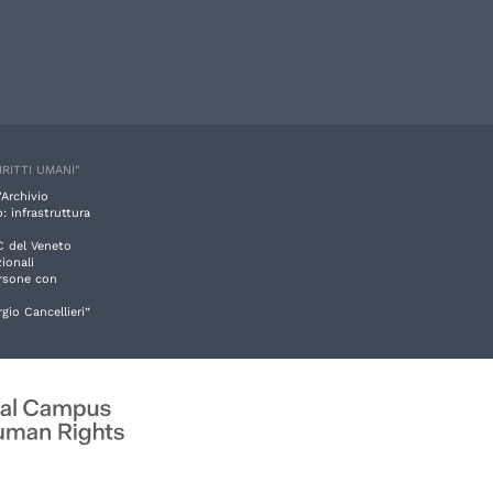
IRITTI UMANI"
'Archivio
: infrastruttura
C del Veneto
ionali
ersone con
rgio Cancellieri”