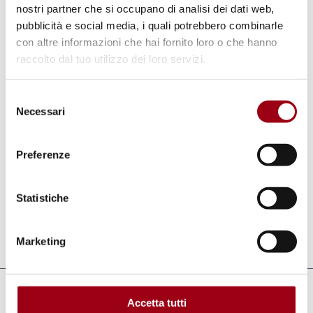
positive, promuovendo un'
opportunità di
nostri partner che si occupano di analisi dei dati web,
cambiamento
, sia a livello di responsabilità
pubblicità e social media, i quali potrebbero combinarle
con altre informazioni che hai fornito loro o che hanno
personale che di responsabilità condivisa, una
raccolto dal tuo utilizzo dei loro servizi.
corretta
informazione sui diritti umani
ed una
una maggiore attenzione alla città e al ruolo
Selezione
del cittadino nella promozione del benessere
Necessari
del
proprio ed altrui.
consenso
Preferenze
Il festival è articolato su quattro giornate e
coinvolgerà tutta la città di Padova.
Statistiche
Aggiornato il:
25.06.2019
Marketing
Collegamenti
Accetta tutti