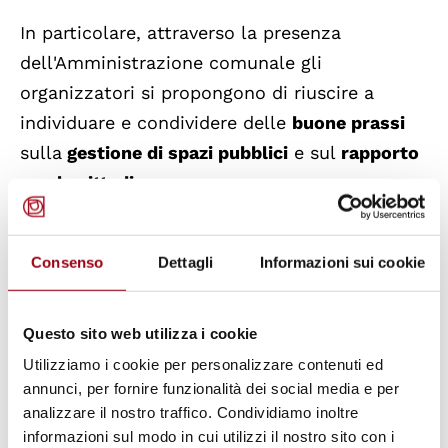
In particolare, attraverso la presenza
dell'Amministrazione comunale gli
organizzatori si propongono di riuscire a
individuare e condividere delle
buone prassi
sulla
gestione di spazi pubblici
e sul
rapporto
con la cittadinanza
.
Inoltre, essendo il Festival dislocato e diffuso
Consenso
Dettagli
Informazioni sui cookie
in diverse zone della città, attraverso le più
comuni forme d'arte quali talks, convegni,
laboratori, fumetti, teatro, fotografia, musica,
Questo sito web utilizza i cookie
poesia, l’intento è di creare, nella casualità
Utilizziamo i cookie per personalizzare contenuti ed
annunci, per fornire funzionalità dei social media e per
dell'incontro con il cittadino, un'occasione di
analizzare il nostro traffico. Condividiamo inoltre
conoscenza di problematiche ed esperienze
informazioni sul modo in cui utilizzi il nostro sito con i