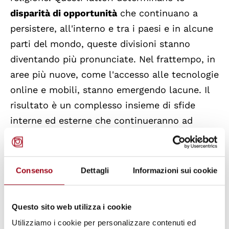
disparità di opportunità
che continuano a
persistere, all'interno e tra i paesi e in alcune
parti del mondo, queste divisioni stanno
diventando più pronunciate. Nel frattempo, in
aree più nuove, come l'accesso alle tecnologie
online e mobili, stanno emergendo lacune. Il
risultato è un complesso insieme di sfide
interne ed esterne che continueranno ad
aumentare nei prossimi venticinque anni.
Il rapporto si è concentrato sui
seguenti
Consenso
Dettagli
Informazioni sui cookie
argomenti
: disuguaglianza di reddito tra Paesi;
disuguaglianza di reddito all'interno dei paesi;
Questo sito web utilizza i cookie
concentrazione di ricchezza ai vertici;
Utilizziamo i cookie per personalizzare contenuti ed
disuguaglianze all'interno delle comunità e