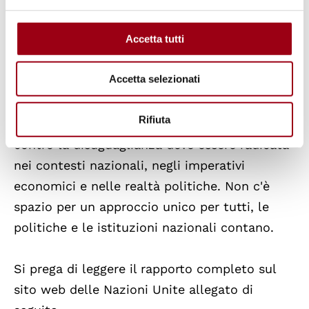
ambientale dello sviluppo sostenibile.
Accetta tutti
Tuttavia, la disuguaglianza assume molte
forme e varia in modo significativo tra i Paesi.
Accetta selezionati
Anche se l'
Obiettivo 10 degli Obiettivi di
Sviluppo Sostenibile
e le sue finalità
Rifiuta
forniscono un punto di riferimento, la lotta
contro la disuguaglianza deve essere radicata
nei contesti nazionali, negli imperativi
economici e nelle realtà politiche. Non c'è
spazio per un approccio unico per tutti, le
politiche e le istituzioni nazionali contano.
Si prega di leggere il rapporto completo sul
sito web delle Nazioni Unite allegato di