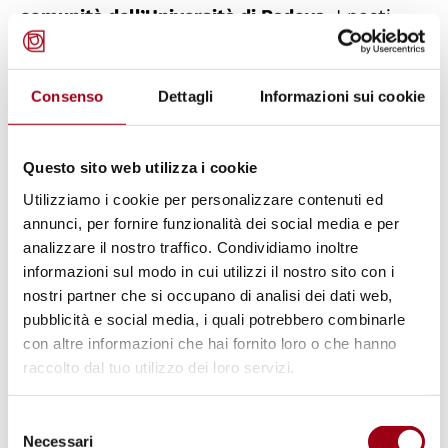
comunità dell’Università di Padova
. I posti
sono limitati dalla capienza della sala. Per
partecipare è
necessaria la registrazione
al
Consenso
Dettagli
Informazioni sui cookie
seguente
link:
https://forms.gle/Q1w8sidaJM37Z5EB8
Questo sito web utilizza i cookie
Utilizziamo i cookie per personalizzare contenuti ed
Programma
annunci, per fornire funzionalità dei social media e per
analizzare il nostro traffico. Condividiamo inoltre
informazioni sul modo in cui utilizzi il nostro sito con i
16:45 - 18:40 Film “Carina’s Diary: Madımak”
nostri partner che si occupano di analisi dei dati web,
pubblicità e social media, i quali potrebbero combinarle
18:40 - 19:00 Discussione e feedback, con
con altre informazioni che hai fornito loro o che hanno
Mehmet Çağlar Akyiğit
raccolto dal tuo utilizzo dei loro servizi.
Selezione
Necessari
del