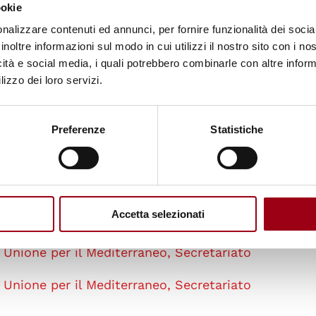
ookie
nalizzare contenuti ed annunci, per fornire funzionalità dei socia
 nel 2012 con inaugurazione prevista per il 2014. Il
inoltre informazioni sul modo in cui utilizzi il nostro sito con i n
icità e social media, i quali potrebbero combinarle con altre inform
izzato nel 2021, quando tutti gli edifici saranno st
lizzo dei loro servizi.
mpletati. L'università ospiterà circa 3.000 student
Preferenze
Statistiche
Accetta selezionati
Unione per il Mediterraneo, Secretariato
Unione per il Mediterraneo, Secretariato