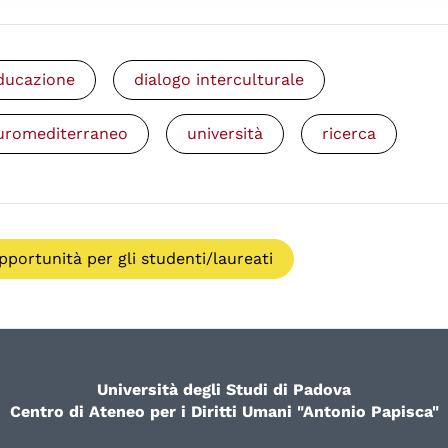
ducazione
dialogo interculturale
uromediterraneo
università
ricerca
pportunità per gli studenti/laureati
Università degli Studi di Padova
Centro di Ateneo per i Diritti Umani "Antonio Papisca"