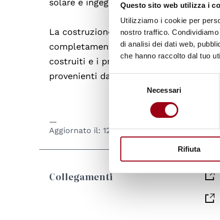
solare e ingegneria dei materiali
Questo sito web utilizza i c
Utilizziamo i cookie per perso
La costruzione dell'università comincerà
nostro traffico. Condividiamo 
di analisi dei dati web, pubbl
completamento della struttura sarà final
che hanno raccolto dal tuo uti
costruiti e i programmi di formazione co
provenienti da tutta la regione.
Selezione
Necessari
del
consenso
Aggiornato il:
12.07.2012
Rifiuta
Collegamenti