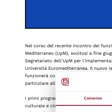
Nel corso del recente incontro dei funzi
Mediterraneo (UpM), svoltosi a fine giu
Segretariato dell'UpM per l'implementaz
Università Euromediterranea. Il nuovo is
funzionerà come Centro internazionale 
particolare alle priorità della regione m
I primi programmi previsti per questa nu
Consenso
culturale e civiltà del Mediterraneo; b)