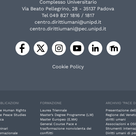
Complesso Universitario
Via Beato Pellegrino, 28 - 35137 Padova
Tel 049 827 1816 / 1817
centro.dirittiumani@unipd.it
centro.dirittiumani@pec.unipd.it
Cookie Policy
BLICAZIONI
FORMAZIONE
ARCHIVIO "PACE D
e Human Rights
Laurea Triennale
Presentazione dell
e Peace Studies
Master’s Degree Programme (LM)
Regione del Veneto
rca
Master Europeo (E.MA)
diritti umani
General Course Pace e
Associazioni e OS
inari
trasformazione nonviolenta dei
Strumenti internaz
ernazionale
conflitti
Diritti umani di p