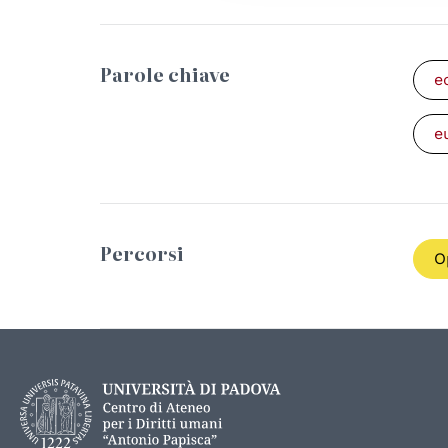
Parole chiave
e
e
Percorsi
O