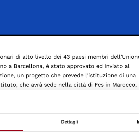
onari di alto livello dei 43 paesi membri dell'Unione
gno a Barcellona, è stato approvato ed inviato al
ione, un progetto che prevede l'istituzione di una
tituto, che avrà sede nella città di Fes in Marocco,
di formazione superiore e ricerca, con attenzione
editerranea.
ova istituzione saranno tre: a) Storia, patrimonio
Dettagli
 Scienze politiche, economiche e giuridiche; e 3) ene