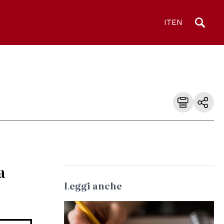
IT
EN
a
Leggi anche
© CC