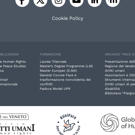
Cookie Policy
BLICAZIONI
FORMAZIONE
ARCHIVIO "PACE D
e Human Rights
Laurea Triennale
Presentazione dell
e Peace Studies
Master’s Degree Programme (LM)
Regione del Veneto
rca
Master Europeo (E.MA)
diritti umani
General Course Pace e
Associazioni e OS
inari
trasformazione nonviolenta dei
Strumenti internaz
ernazionale
conflitti
Diritti umani di p
Padova Model UPR
disabilità
Biblioteca “Piergio