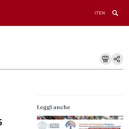
IT
EN
l
Leggi anche
5
© Università degli Studi di Bologna