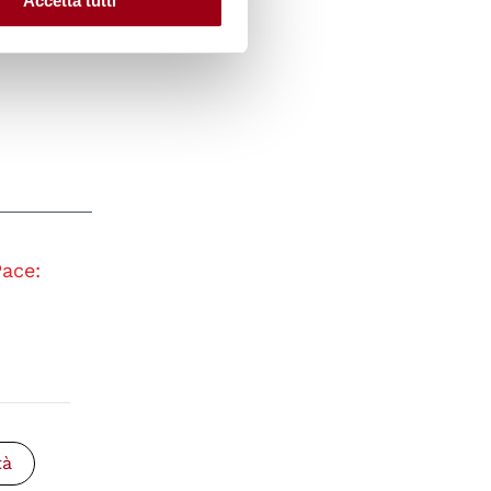
Accetta tutti
da
Pace:
n
tà