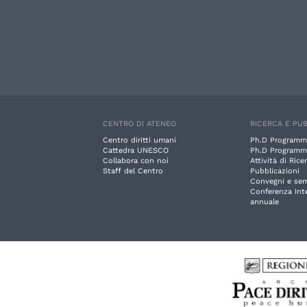
CENTRO DI ATENEO
RICERCA E PUB
Centro diritti umani
Ph.D Programm
Cattedra UNESCO
Ph.D Programm
Collabora con noi
Attività di Rice
Staff del Centro
Pubblicazioni
Convegni e sem
Conferenza Int
annuale