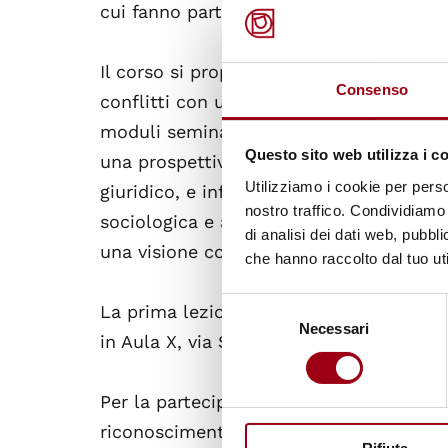
cui fanno parte 75 Atenei non telematici 
Il corso si propone di esplorare temi cru
Consenso
conflitti con una prospettiva di genere,
moduli seminariali, verranno approfondi
Questo sito web utilizza i c
una prospettiva storico/letteraria, il p
Utilizziamo i cookie per perso
giuridico, e infine la pianificazione ur
nostro traffico. Condividiamo 
sociologica e antropologica. Il corso in
di analisi dei dati web, pubbl
una visione completa delle dinamiche di
che hanno raccolto dal tuo uti
Selezione
La prima lezione del corso avrà luogo m
Necessari
del
in Aula X, via Scienze 41/b, Ferrara.
consenso
Per la partecipazione non sono richiesti 
riconoscimento dei cfu. Per informazioni 