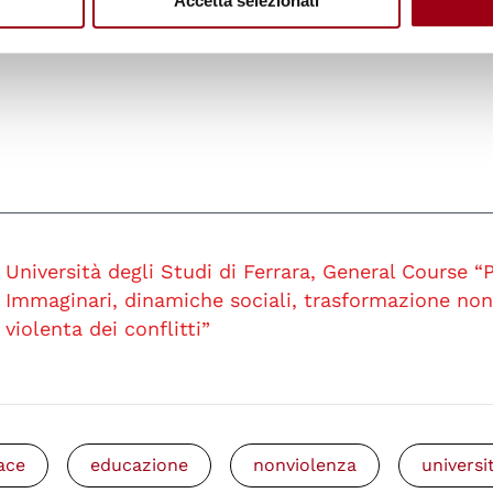
Accetta selezionati
il
alfredomario.morelli@unife.it
o a visitare la
sche
Università degli Studi di Ferrara, General Course “
Immaginari, dinamiche sociali, trasformazione no
violenta dei conflitti”
ace
educazione
nonviolenza
universi