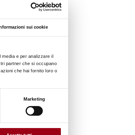
Informazioni sui cookie
erso
erne da
l media e per analizzare il
ia
ostri partner che si occupano
endo
azioni che hai fornito loro o
2.00,
Marketing
er il
,