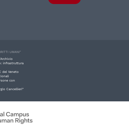
IRITTI UMANI"
'Archivio
: infrastruttura
C del Veneto
ionali
ersone con
rgio Cancellieri”