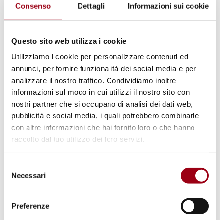
inclusivi e incentrati sui diritti umani,
Consenso
Dettagli
Informazioni sui cookie
combattendo e smascherando i meccanismi
della produzione e della proliferazione del
Questo sito web utilizza i cookie
falso, in sintonia con gli obiettivi 8 e 16
Utilizziamo i cookie per personalizzare contenuti ed
dell’Agenda 2030.
annunci, per fornire funzionalità dei social media e per
analizzare il nostro traffico. Condividiamo inoltre
informazioni sul modo in cui utilizzi il nostro sito con i
Il Corso eroga 10 CFU, per un totale di 60 ore
nostri partner che si occupano di analisi dei dati web,
di attività formative e 190 ore di studio
pubblicità e social media, i quali potrebbero combinarle
individuale.
L’inizio del corso è previsto per il
con altre informazioni che hai fornito loro o che hanno
giorno 5 maggio 2022
, la fine delle lezioni per
raccolto dal tuo utilizzo dei loro servizi.
ottobre-novembre 2022.
Selezione
Le lezioni si svolgeranno il sabato mattina
Necessari
del
ogni 15 giorni; in alcuni casi le lezioni si
consenso
terranno il venerdì pomeriggio.
La prova finale
Preferenze
consisterà nella discussione orale di un