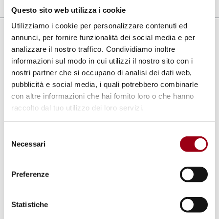
Questo sito web utilizza i cookie
Utilizziamo i cookie per personalizzare contenuti ed
annunci, per fornire funzionalità dei social media e per
Collegamenti
analizzare il nostro traffico. Condividiamo inoltre
EMUNI, informazioni sul corso e modulo
informazioni sul modo in cui utilizzi il nostro sito con i
nostri partner che si occupano di analisi dei dati web,
di iscrizione online
pubblicità e social media, i quali potrebbero combinarle
EMUNI, informazioni sul corso e modulo
con altre informazioni che hai fornito loro o che hanno
raccolto dal tuo utilizzo dei loro servizi.
di iscrizione online
Selezione
Necessari
del
Parole chiave
consenso
Preferenze
giustizia economica e sociale
euromediterraneo
università
Statistiche