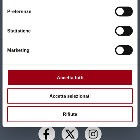
consenso
ISCRIVITI
Preferenze
Statistiche
Marketing
Università degli Studi di Padova
Centro di Ateneo per i Diritti Umani "Antonio
Papisca"
Accetta tutti
Complesso Universitario
Via Beato Pellegrino, 28 - 35137 Padova
Tel 049 827 1816 / 1817
Accetta selezionati
centro.dirittiumani@unipd.it
centro.dirittiumani@pec.unipd.it
Rifiuta