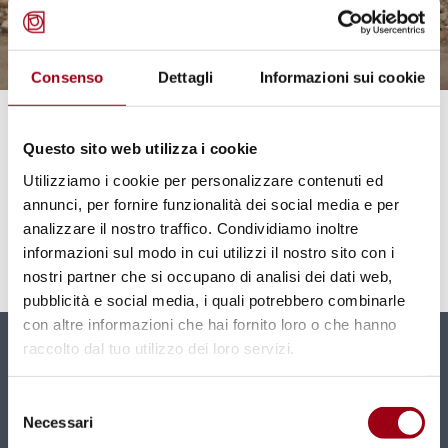
Consenso
Dettagli
Informazioni sui cookie
PERSONE CON DISABILITÀ
Le catastrofi naturali e prodotte
Questo sito web utilizza i cookie
dall’uomo e le persone con
Utilizziamo i cookie per personalizzare contenuti ed
annunci, per fornire funzionalità dei social media e per
disabilità
analizzare il nostro traffico. Condividiamo inoltre
informazioni sul modo in cui utilizzi il nostro sito con i
nostri partner che si occupano di analisi dei dati web,
25.02.2025
pubblicità e social media, i quali potrebbero combinarle
con altre informazioni che hai fornito loro o che hanno
raccolto dal tuo utilizzo dei loro servizi.
Newsletter
Selezione
Nuovi contenuti e news mensili direttamente nella
Necessari
del
tua casella di posta.