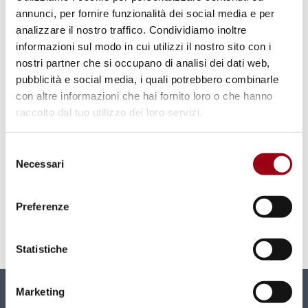
annunci, per fornire funzionalità dei social media e per
analizzare il nostro traffico. Condividiamo inoltre
informazioni sul modo in cui utilizzi il nostro sito con i
nostri partner che si occupano di analisi dei dati web,
pubblicità e social media, i quali potrebbero combinarle
con altre informazioni che hai fornito loro o che hanno
raccolto dal tuo utilizzo dei loro servizi.
NAZIONI UNITE / ONU
Selezione
Nazioni Unite: il Consiglio di
Necessari
del
Sicurezza prolunga il mandato
consenso
delle forze di pace a Cipro
Preferenze
17.06.2010
Statistiche
Marketing
Newsletter