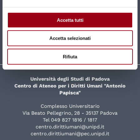
Nuovi contenuti e news mensili direttamente nella
tua casella di posta.
Accetta tutti
ISCRIVITI
Accetta selezionati
Rifiuta
Università degli Studi di Padova
Centro di Ateneo per i Diritti Umani "Antonio
Papisca"
Complesso Universitario
Via Beato Pellegrino, 28 - 35137 Padova
Tel 049 827 1816 / 1817
centro.dirittiumani@unipd.it
centro.dirittiumani@pec.unipd.it