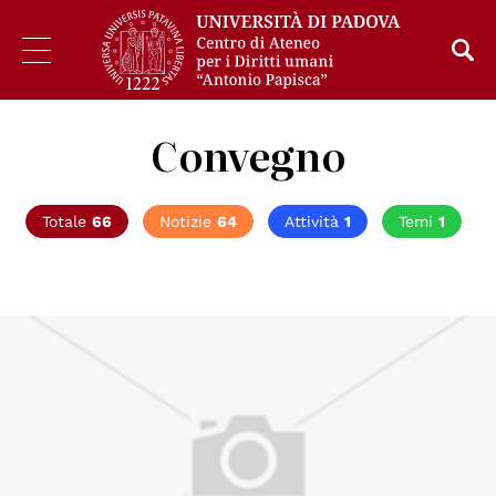
Convegno
Totale
66
Notizie
64
Attività
1
Temi
1