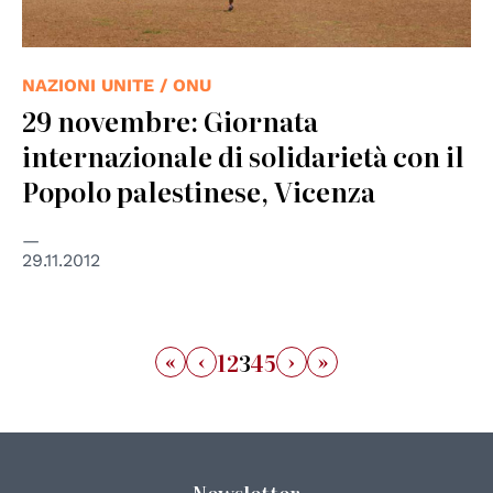
NAZIONI UNITE / ONU
29 novembre: Giornata
internazionale di solidarietà con il
Popolo palestinese, Vicenza
29.11.2012
«
‹
›
»
1
2
3
4
5