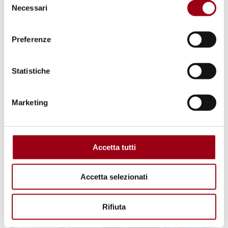
Necessari
del
consenso
ONG E ASSOCIAZIONISMO
Anna Lindh Foundation: lancio del
Preferenze
progetto Arab Journalist Routes
Statistiche
23.09.2013
Marketing
© UN Photo
Accetta tutti
Accetta selezionati
Rifiuta