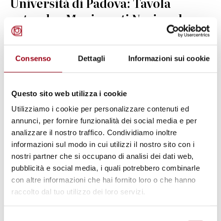
Università di Padova: Tavola
rotonda - Movimenti Nazional
Popolari e Sinistre in America
Latina. Venerdì 15 novembre 2013
Consenso
Dettagli
Informazioni sui cookie
12.11.2013
Questo sito web utilizza i cookie
Utilizziamo i cookie per personalizzare contenuti ed
© OSCE
annunci, per fornire funzionalità dei social media e per
analizzare il nostro traffico. Condividiamo inoltre
informazioni sul modo in cui utilizzi il nostro sito con i
nostri partner che si occupano di analisi dei dati web,
pubblicità e social media, i quali potrebbero combinarle
con altre informazioni che hai fornito loro o che hanno
raccolto dal tuo utilizzo dei loro servizi.
Selezione