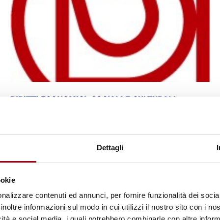
DIRITTI ECONOMICI, SOCIALI E CULTURALI
Ciclo di seminari formativi a
supporto dei corsi della Scuola di
specializzazione in Istituzioni e
Dettagli
tecniche di tutela dei diritti
umani, Padova, aprile-giugno 1993
ookie
nalizzare contenuti ed annunci, per fornire funzionalità dei socia
inoltre informazioni sul modo in cui utilizzi il nostro sito con i n
01.10.2009
icità e social media, i quali potrebbero combinarle con altre inform