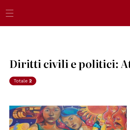
Diritti civili e politici: A
Totale
2
© Eva Bracamontes - ONU México ©️ “Todos los
derechos, todas las personas"