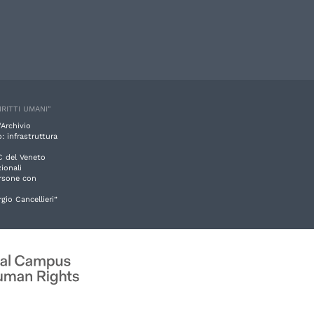
IRITTI UMANI"
'Archivio
: infrastruttura
C del Veneto
ionali
ersone con
rgio Cancellieri”