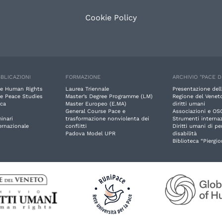
Cookie Policy
BLICAZIONI
FORMAZIONE
ARCHIVIO "PACE D
e Human Rights
Laurea Triennale
Presentazione dell
e Peace Studies
Master’s Degree Programme (LM)
Regione del Veneto
rca
Master Europeo (E.MA)
diritti umani
General Course Pace e
Associazioni e OS
inari
trasformazione nonviolenta dei
Strumenti internaz
ernazionale
conflitti
Diritti umani di p
Padova Model UPR
disabilità
Biblioteca “Piergio