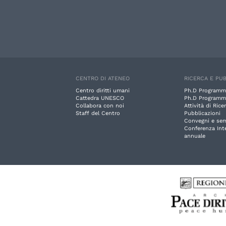
CENTRO DI ATENEO
RICERCA E PUB
Centro diritti umani
Ph.D Programm
Cattedra UNESCO
Ph.D Programm
Collabora con noi
Attività di Rice
Staff del Centro
Pubblicazioni
Convegni e sem
Conferenza Int
annuale