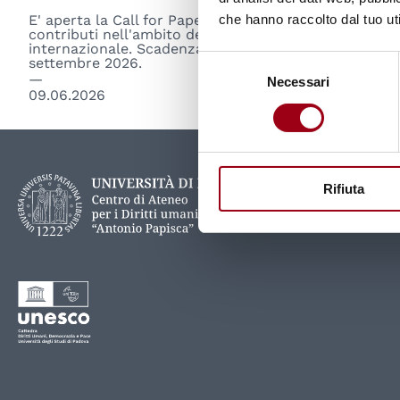
E' aperta la Call for Papers per presentare
che hanno raccolto dal tuo uti
contributi nell'ambito della Conferenza
internazionale. Scadenza presentazione : 1
Selezione
settembre 2026.
Necessari
del
09.06.2026
consenso
Rifiuta