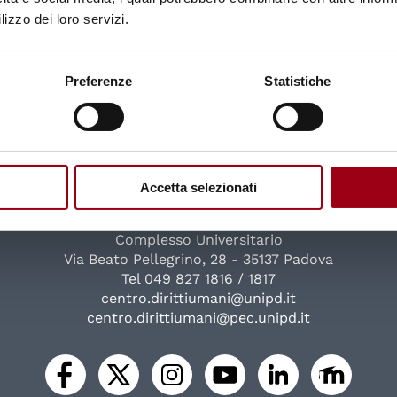
lizzo dei loro servizi.
Preferenze
Statistiche
Università degli Studi di Padova
Accetta selezionati
Centro di Ateneo per i Diritti Umani "Antonio Papisca"
Complesso Universitario
Via Beato Pellegrino, 28 - 35137 Padova
Tel 049 827 1816 / 1817
centro.dirittiumani@unipd.it
centro.dirittiumani@pec.unipd.it