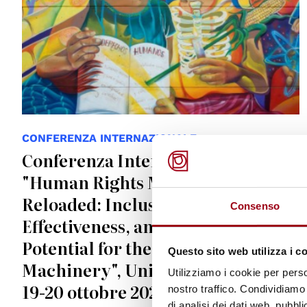
CONFERENZA INTERNAZIONALE
Conferenza Internazionale
"Human Rights Monitoring
Reloaded: Inclusiveness,
Consenso
Effectiveness, and Transformative
Potential for the International
Questo sito web utilizza i c
Machinery", Università di Padova,
Utilizziamo i cookie per perso
19-20 ottobre 2026
nostro traffico. Condividiamo 
di analisi dei dati web, pubbl