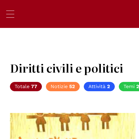
Diritti civili e politici
Totale
77
Notizie
52
Attività
2
Temi
© UN Photo