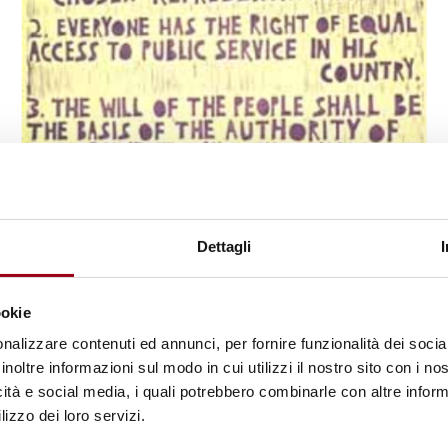
DICHIARAZIONE UNIVERSALE
Articolo 21 - Democrazia: bene
Dettagli
universale
ookie
16.07.2009
nalizzare contenuti ed annunci, per fornire funzionalità dei socia
inoltre informazioni sul modo in cui utilizzi il nostro sito con i n
icità e social media, i quali potrebbero combinarle con altre inform
«
‹
2
3
4
5
6
lizzo dei loro servizi.