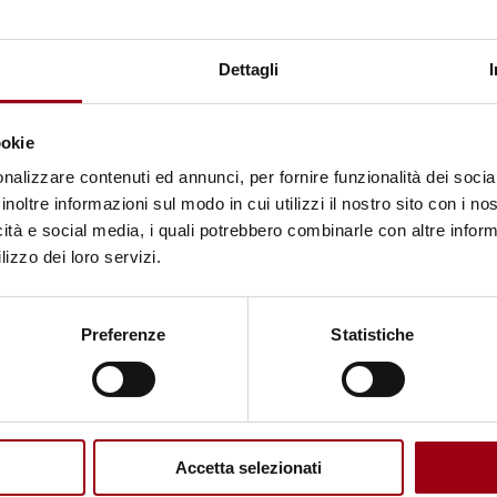
Jean Monnet sullo spazio atlantico
e l'integrazione europea
Dettagli
13.10.2010
ookie
nalizzare contenuti ed annunci, per fornire funzionalità dei socia
inoltre informazioni sul modo in cui utilizzi il nostro sito con i n
icità e social media, i quali potrebbero combinarle con altre inform
lizzo dei loro servizi.
© ICRC/CIRC
Preferenze
Statistiche
Accetta selezionati