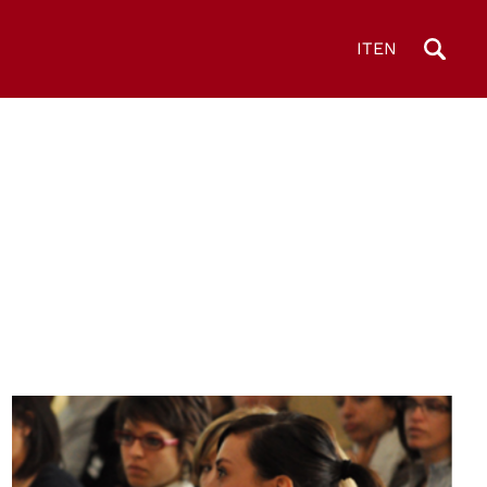
IT
EN
© Centro Diritti Umani - Università di Padova