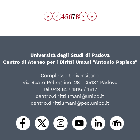
«
‹
›
»
4
5
6
7
8
Università degli Studi di Padova
Centro di Ateneo per i Diritti Umani "Antonio Papisca"
Complesso Universitario
Via Beato Pellegrino, 28 - 35137 Padova
Tel 049 827 1816 / 1817
centro.dirittiumani@unipd.it
centro.dirittiumani@pec.unipd.it