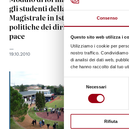
gli studenti della Laurea
Magistrale in Istituzioni e
Consenso
politiche dei diritti umani e della
pace
Questo sito web utilizza i c
Utilizziamo i cookie per perso
nostro traffico. Condividiamo 
19.10.2010
di analisi dei dati web, pubbl
che hanno raccolto dal tuo uti
© Sicurezza e Soccorso
Selezione
Necessari
del
consenso
Rifiuta