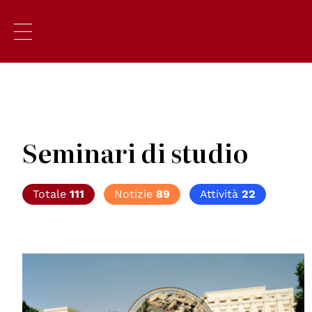
Seminari di studio
Totale
111
Notizie
89
Attività
22
© UN Photo