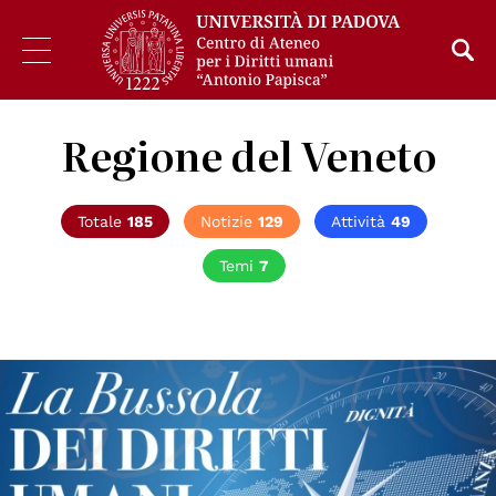
Regione del Veneto
Totale
185
Notizie
129
Attività
49
Temi
7