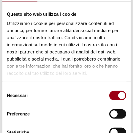
umani, oggi e domani, Università
di Padova, 5 dicembre 2022
Questo sito web utilizza i cookie
Utilizziamo i cookie per personalizzare contenuti ed
annunci, per fornire funzionalità dei social media e per
05.12.2022
analizzare il nostro traffico. Condividiamo inoltre
Lunedì 5 dicembre 2022, ore 10.00, Aula
informazioni sul modo in cui utilizzi il nostro sito con i
Magna "Galileo Galilei", Palazzo Bo, Università
nostri partner che si occupano di analisi dei dati web,
di Padova
pubblicità e social media, i quali potrebbero combinarle
con altre informazioni che hai fornito loro o che hanno
raccolto dal tuo utilizzo dei loro servizi.
Selezione
Necessari
del
consenso
Preferenze
Statistiche