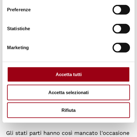
numerose divergenti posizioni degli stati
Preferenze
parte.
Statistiche
Secondo osservatori indipendenti, i cinque
paesi nucleari del NPT (Cina, Francia, Russia,
Marketing
UK e USA) hanno utilizzato congiuntamente
tattiche di intimidazione diplomatica
aggressiva contro gli stati non dotati di armi
Accetta tutti
nucleari per impedire la definizione di misure
concrete urgenti per scongiurare una nuova
Accetta selezionati
corsa agli armamenti nucleari e rassicurare gli
stati non nucleari che non saranno attaccati o
Rifiuta
minacciati da stati dotati di armi nucleari.
Gli stati parti hanno così mancato l'occasione