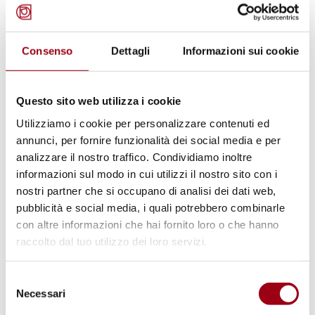
Il presidente Viet ha effettivamente perseguito
con intelligenza un accordo su una bozza di
Consenso
Dettagli
Informazioni sui cookie
documento finale relativamente breve (sette
sole pagine), concentrata sui principi
Questo sito web utilizza i cookie
piuttosto che su specifici eventi e posizioni, e
Utilizziamo i cookie per personalizzare contenuti ed
ha anche aggirato una serie di delicate
annunci, per fornire funzionalità dei social media e per
questioni chiave — tra cui la sfida nucleare
analizzare il nostro traffico. Condividiamo inoltre
informazioni sul modo in cui utilizzi il nostro sito con i
nordcoreana, gli attacchi agli impianti
nostri partner che si occupano di analisi dei dati web,
nucleari ucraini e iraniani e il crescente
pubblicità e social media, i quali potrebbero combinarle
disagio riguardo alle pratiche di deterrenza
con altre informazioni che hai fornito loro o che hanno
nucleare estesa agli alleati — nel tentativo di
raccolto dal tuo utilizzo dei loro servizi.
raggiungere il consenso sulle questioni
Selezione
fondamentali. Tuttavia, ciò non è stato
Necessari
del
sufficiente per raggiungere un accordo tra le
consenso