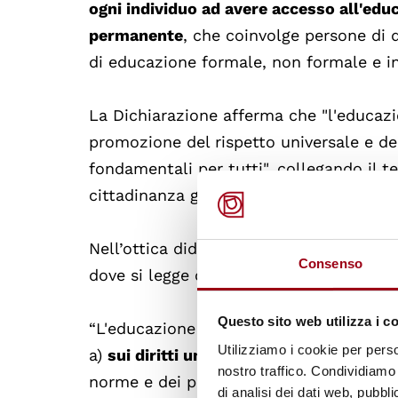
ogni individuo ad avere accesso all'educ
permanente
, che coinvolge persone di qu
di educazione formale, non formale e i
La Dichiarazione afferma che "l'educazio
promozione del rispetto universale e dell
fondamentali per tutti", collegando il t
cittadinanza globale responsabile.
Nell’ottica didattica si ritiene di riliev
Consenso
dove si legge che:
Questo sito web utilizza i c
“L'educazione e la formazione ai diritt
Utilizziamo i cookie per perso
a)
sui diritti umani
, che comprende l'ac
nostro traffico. Condividiamo 
norme e dei principi dei diritti umani, i
di analisi dei dati web, pubbl