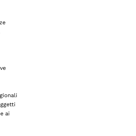
nze
l
ove
gionali
oggetti
e ai