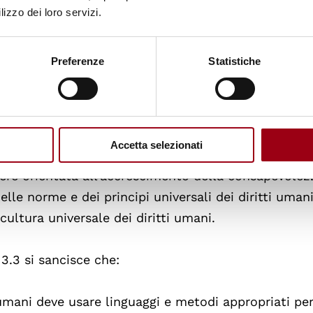
lizzo dei loro servizi.
ende un apprendimento e un insegnamento tali da
 dei discenti;
Preferenze
Statistiche
messa in grado effettiva delle persone di godere e
ostenere i diritti degli altri.”
ne all’articolo 4, l’educazione e la formazione ai d
Accetta selezionati
hiarazione universale dei diritti umani e dei princip
ssere orientata all’accrescimento della consapevolez
lle norme e dei principi universali dei diritti umani
ultura universale dei diritti umani.
 3.3 si sancisce che:
 umani deve usare linguaggi e metodi appropriati per