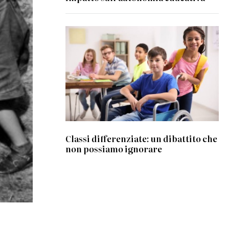
Classi differenziate: un dibattito che
non possiamo ignorare