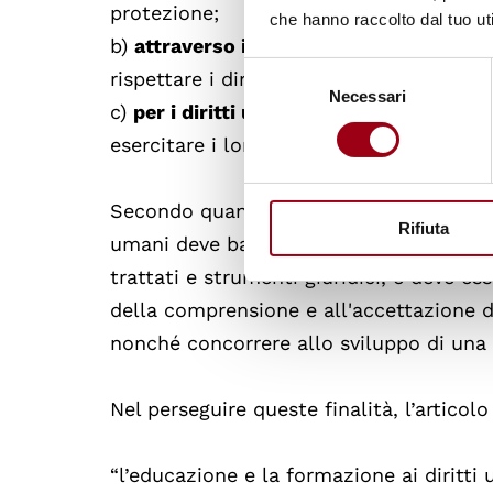
protezione;
che hanno raccolto dal tuo uti
b)
attraverso i diritti umani
, che compr
Selezione
rispettare i diritti sia degli educatori sia
Necessari
del
c)
per i diritti umani
, che comprende la 
consenso
esercitare i loro diritti e di rispettare e s
Secondo quanto sancito dalla Dichiarazio
Rifiuta
umani deve basarsi sui principi della Dic
trattati e strumenti giuridici, e deve e
della comprensione e all'accettazione de
nonché concorrere allo sviluppo di una c
Nel perseguire queste finalità, l’articolo
“l’educazione e la formazione ai diritti