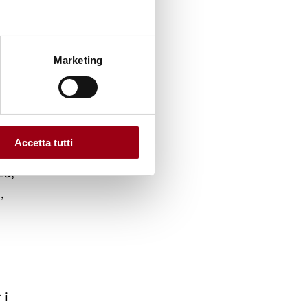
Marketing
d
iritti
Accetta tutti
ali
za,
,
 i