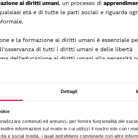
azione ai diritti umani
, un processo di
apprendime
alsiasi età e di tutte le parti sociali e riguarda ogn
nformale.
ne e la formazione ai diritti umani è essenziale pe
'osservanza di tutti i diritti umani e delle libertà
ema dell’educazione ai diritti umani alla necessità 
o la specificazione della Dichiarazione all’art.2 comm
Dettagli
ookie
i umani comprende l'educazione:
nalizzare contenuti ed annunci, per fornire funzionalità dei socia
quisizione della conoscenza e della comprensione d
inoltre informazioni sul modo in cui utilizzi il nostro sito con i n
 valori che li sottendono e i meccanismi per la loro
icità e social media, i quali potrebbero combinarle con altre inform