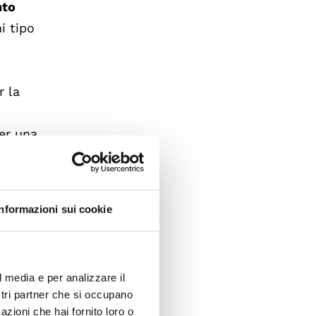
nto
i tipo
r la
per una
a 2,
Informazioni sui cookie
l media e per analizzare il
elle
ostri partner che si occupano
azioni che hai fornito loro o