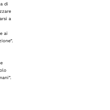
ia di
izzare
rsi a
e ai
zione”.
le
uolo
mani”.