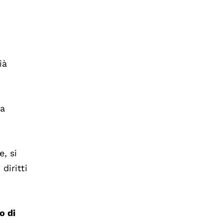
ià
la
e, si
diritti
to di