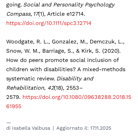
going.
Social and Personality Psychology
Compass
,
17
(1), Article e12714.
https://doi.org/10.1111/spc3.12714
Woodgate, R. L., Gonzalez, M., Demczuk, L.,
Snow, W. M., Barriage, S., & Kirk, S. (2020).
How do peers promote social inclusion of
children with disabilities? A mixed-methods
systematic review.
Disability and
Rehabilitation, 42
(18), 2553–
2579.
https://doi.org/10.1080/09638288.2018.15
61955
di
Isabella Valbusa
Aggiornato il:
17.11.2025