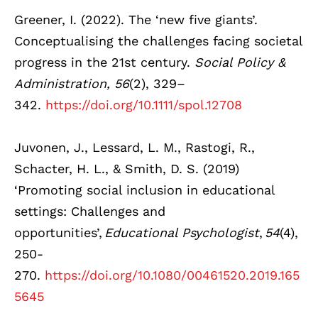
Greener, I. (2022). The ‘new five giants’.
Conceptualising the challenges facing societal
progress in the 21st century.
Social Policy &
Administration, 56
(2), 329–
342.
https://doi.org/10.1111/spol.12708
Juvonen, J., Lessard, L. M., Rastogi, R.,
Schacter, H. L., & Smith, D. S. (2019)
‘Promoting social inclusion in educational
settings: Challenges and
opportunities’,
Educational Psychologist
,
54
(4),
250-
270.
https://doi.org/10.1080/00461520.2019.165
5645