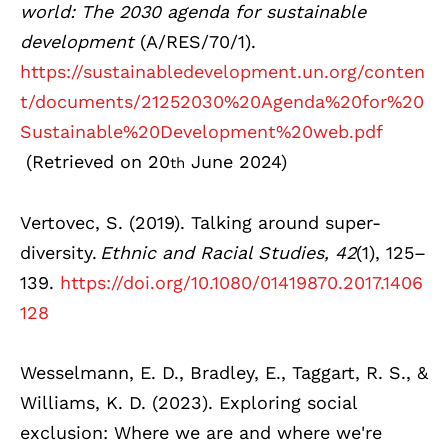
world: The 2030 agenda for sustainable
development
(A/RES/70/1).
https://sustainabledevelopment.un.org/conten
t/documents/21252030%20Agenda%20for%20
Sustainable%20Development%20web.pdf
(Retrieved on 20
June 2024)
th
Vertovec, S. (2019). Talking around super-
diversity.
Ethnic and Racial Studies, 42
(1), 125–
139.
https://doi.org/10.1080/01419870.2017.1406
128
Wesselmann, E. D., Bradley, E., Taggart, R. S., &
Williams, K. D. (2023). Exploring social
exclusion: Where we are and where we're