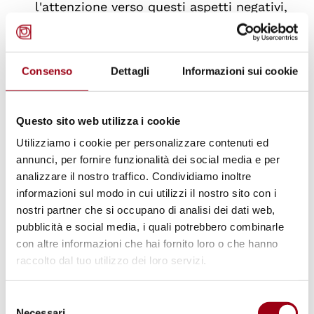
l'attenzione verso questi aspetti negativi,
impattando sulla qualità delle interazioni
sociali.
Distanza sociale
: la tendenza a vedere
Consenso
Dettagli
Informazioni sui cookie
coloro che sono stati etichettati come
appartenenti a gruppi diversi e spesso in
Questo sito web utilizza i cookie
opposizione a tutti gli altri.
Utilizziamo i cookie per personalizzare contenuti ed
annunci, per fornire funzionalità dei social media e per
analizzare il nostro traffico. Condividiamo inoltre
informazioni sul modo in cui utilizzi il nostro sito con i
Questi processi hanno conseguenze
nostri partner che si occupano di analisi dei dati web,
significative per la qualità delle
interazioni
pubblicità e social media, i quali potrebbero combinarle
sociali
. Studi indicano che i bambini con
con altre informazioni che hai fornito loro o che hanno
disabilità sono meno frequentemente
raccolto dal tuo utilizzo dei loro servizi.
coinvolti in attività di gioco e ricreazione con i
Selezione
loro pari, e quando sono inclusi, sono spesso
Necessari