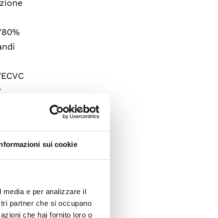
uzione
l’80%
andi
l'ECVC
r
 i
piccoli
Informazioni sui cookie
o
, come
l media e per analizzare il
iche
ostri partner che si occupano
azioni che hai fornito loro o