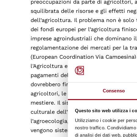
preoccupazioni da parte di agricoltori, 
squilibrata delle risorse e gli effetti ne
dell’agricoltura. Il problema non è sol
dei fondi europei per l’agricoltura fini
imprese agroindustriali che dominano i
regolamentazione dei mercati per la tra
(European Coordination Via Campesina) 
l'Agricoltura e l'Alimentazione, Christo
pagamenti della PAC vadano a chi ne h
dovrebbero finire nelle mani delle gran
Consenso
agricoltori, le aziende familiari e le n
mestiere. Il sistema attuale premia anco
Questo sito web utilizza i c
culturale dell’agricoltura, penalizzando
Utilizziamo i cookie per perso
l’agroecologia, l’agricoltura contadina,
nostro traffico. Condividiamo 
vengono sistematicamente escluse, marg
di analisi dei dati web, pubbl