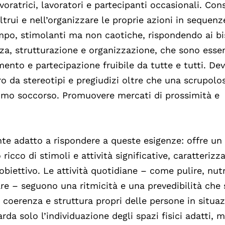
voratrici, lavoratori e partecipanti occasionali. Con
altrui e nell’organizzare le proprie azioni in sequenz
empo, stimolanti ma non caotiche, rispondendo ai bi
nza, strutturazione e organizzazione, che sono essen
mento e partecipazione fruibile da tutte e tutti. De
ero da stereotipi e pregiudizi oltre che una scrupolo
rimo soccorso. Promuovere mercati di prossimità e
ente adatto a rispondere a queste esigenze: offre un
cco di stimoli e attività significative, caratterizz
e obiettivo. Le attività quotidiane – come pulire, nutr
are – seguono una ritmicità e una prevedibilità che 
 coerenza e struttura propri delle persone in situaz
arda solo l’individuazione degli spazi fisici adatti, 