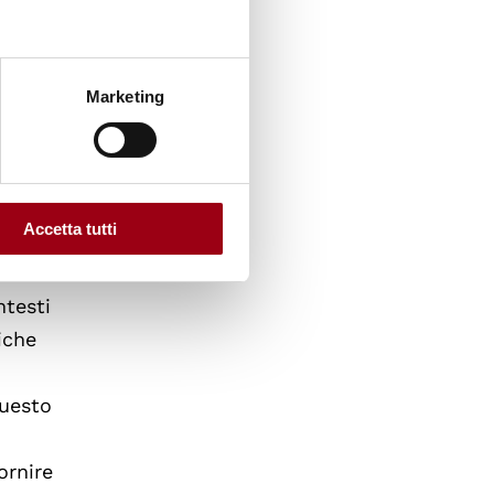
bile.
e del
Marketing
alla
iche,
Accetta tutti
tere
ntesti
iche
questo
ornire