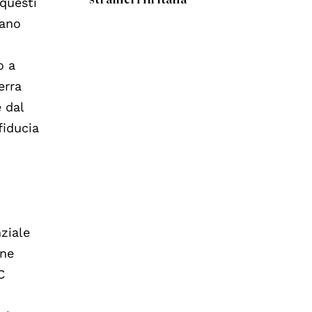
 questi
gano
o a
erra
 dal
fiducia
ziale
one
C