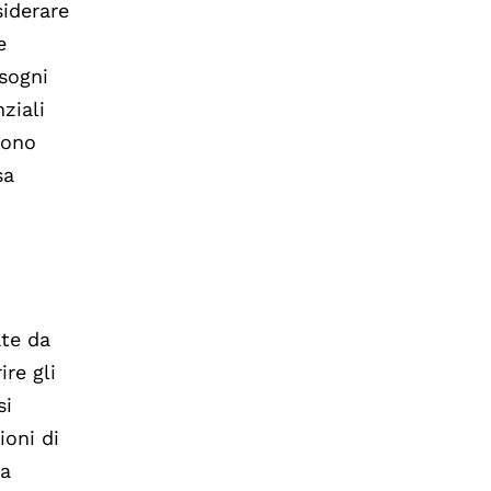
siderare
e
sogni
ziali
vono
sa
ate da
ire gli
si
ioni di
ma