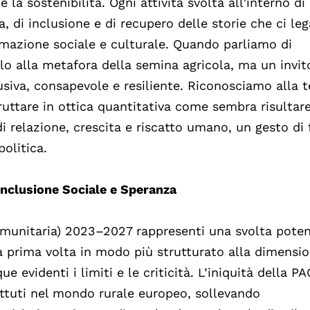
e la sostenibilità. Ogni attività svolta all'interno di
a, di inclusione e di recupero delle storie che ci le
rmazione sociale e culturale. Quando parliamo di
o alla metafora della semina agricola, ma un invit
usiva, consapevole e resiliente. Riconosciamo alla t
ruttare in ottica quantitativa come sembra risultare
i relazione, crescita e riscatto umano, un gesto di 
politica.
 Inclusione Sociale e Speranza
omunitaria) 2023–2027 rappresenti una svolta poten
la prima volta in modo più strutturato alla dimensi
e evidenti i limiti e le criticità. L’iniquità della PA
attuti nel mondo rurale europeo, sollevando