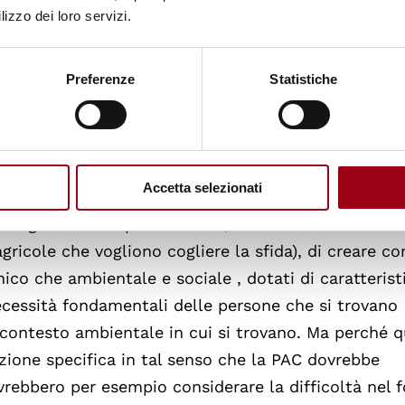
di promuovere un’agricoltura più inclusiva e sosteni
lizzo dei loro servizi.
sce solo come strumento di welfare o come estension
Preferenze
Statistiche
tto grazie a reti dal basso e da iniziative dettate d
iali, gruppi di acquisto solidale, comunità terapeut
n disabilità, del consumo critico e dell’economia
 modelli europei più “istituzionalizzati”.
Accetta selezionati
 rimanga solo una parola vuota, è fondamentale riflet
gricole che vogliono cogliere la sfida), di creare co
ico che ambientale e sociale , dotati di caratterist
necessità fondamentali delle persone che si trovano
el contesto ambientale in cui si trovano. Ma perché 
azione specifica in tal senso che la PAC dovrebbe
ebbero per esempio considerare la difficoltà nel f