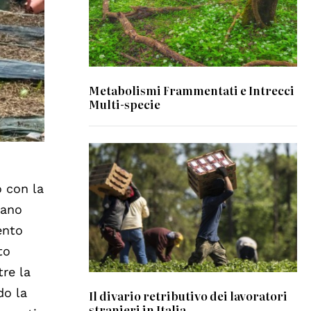
Metabolismi Frammentati e Intrecci
Multi-specie
© Lance Cheung / USDA
o con la
rano
ento
to
tre la
do la
Il divario retributivo dei lavoratori
stranieri in Italia