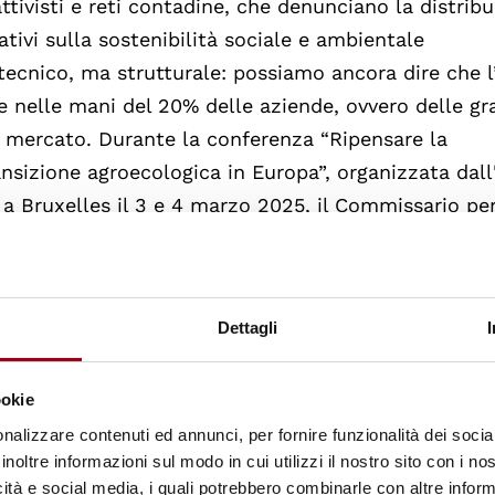
attivisti e reti contadine, che denunciano la distrib
gativi sulla sostenibilità sociale e ambientale
o tecnico, ma strutturale: possiamo ancora dire che 
sce nelle mani del 20% delle aziende, ovvero delle gr
l mercato. Durante la conferenza “Ripensare la
nsizione agroecologica in Europa”, organizzata dal
a Bruxelles il 3 e 4 marzo 2025, il Commissario pe
phe Hansen, ha ribadito l'importanza di garantire che
a realmente bisogno. Secondo Hansen, i fondi non
di imprese agroalimentari, ma piuttosto sostenere i 
Dettagli
uove generazioni che vogliono intraprendere questo
ra la dimensione, non il valore sociale, ecologico 
ookie
 coloro che praticano forme più sostenibili e locali
nalizzare contenuti ed annunci, per fornire funzionalità dei socia
 quella multifunzionale o di prossimità. Queste prat
inoltre informazioni sul modo in cui utilizzi il nostro sito con i n
inalizzate o costrette a resistere senza adeguati
icità e social media, i quali potrebbero combinarle con altre inform