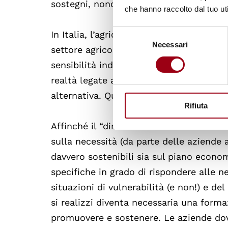
sostegni, nonostante il loro potenziale 
che hanno raccolto dal tuo uti
Selezione
In Italia, l’agricoltura sociale non na
Necessari
del
settore agricolo, ma si sviluppa soprattu
consenso
sensibilità individuale— cooperative soc
realtà legate al mondo delle persone co
alternativa. Questo la distingue da altri
Rifiuta
Affinché il “diritto all’inclusione” non
sulla necessità (da parte delle aziende a
davvero sostenibili sia sul piano econom
specifiche in grado di rispondere alle 
situazioni di vulnerabilità (e non!) e d
si realizzi diventa necessaria una form
promuovere e sostenere. Le aziende dovr