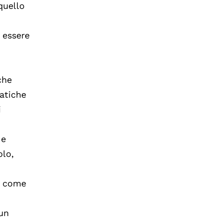
 quello
i essere
che
ratiche
i
 e
olo,
ti come
 un