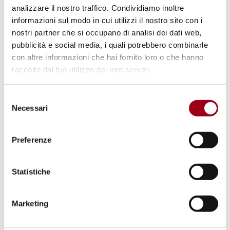
analizzare il nostro traffico. Condividiamo inoltre
do what it was created for: peace
informazioni sul modo in cui utilizzi il nostro sito con i
nostri partner che si occupano di analisi dei dati web,
10.03.2025
pubblicità e social media, i quali potrebbero combinarle
con altre informazioni che hai fornito loro o che hanno
raccolto dal tuo utilizzo dei loro servizi.
Selezione
Necessari
del
consenso
Preferenze
Statistiche
Marketing
HUMAN RIGHTS