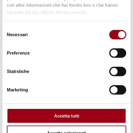
con altre informazioni che hai fornito loro o che hanno
raccolto dal tuo utilizzo dei loro servizi.
Selezione
Necessari
del
consenso
Preferenze
Statistiche
GIOVANI
Hikma Summit of International
Marketing
Relations- dal 24 al 27 Maggio
2023, Forlì
Accetta tutti
22.05.2023