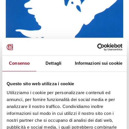
DIRITTI UMANI
Ordine del Giorno dei Comuni in
Consenso
Dettagli
Informazioni sui cookie
occasione della Giornata
Internazionale dei Diritti Umani
(10 dicembre 2024): Difendiamo i
Questo sito web utilizza i cookie
Diritti e il Diritto
Utilizziamo i cookie per personalizzare contenuti ed
annunci, per fornire funzionalità dei social media e per
analizzare il nostro traffico. Condividiamo inoltre
29.11.2024
informazioni sul modo in cui utilizzi il nostro sito con i
nostri partner che si occupano di analisi dei dati web,
pubblicità e social media, i quali potrebbero combinarle