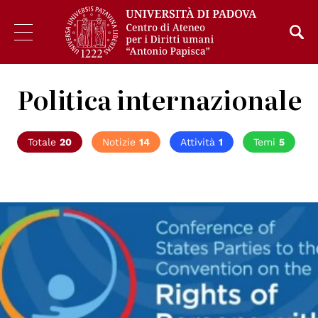
Politica internazionale
Totale
20
Notizie
14
Attività
1
Temi
5