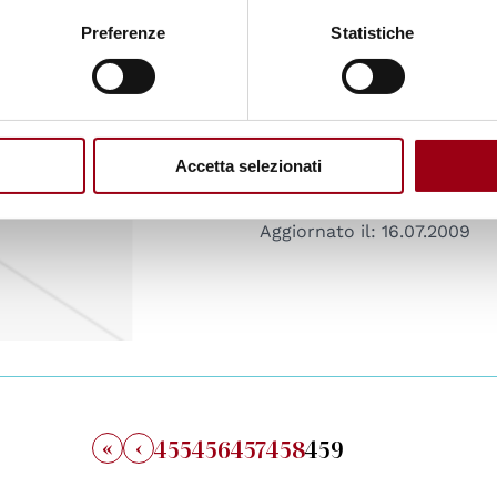
Preferenze
Statistiche
Il mondo da un obl
didattica della mo
VIS-SEI
Accetta selezionati
Cristaldi, L. (2003)
Educazione (231)
Aggiornato il:
16.07.2009
«
‹
455
456
457
458
459