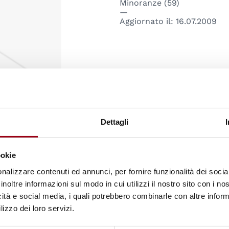
Minoranze (59)
Aggiornato il:
16.07.2009
Allora io.... Verso
Dettagli
futuro.
Liceo Artistico Statale Tra
ookie
Liceo Artistico Statale Tra
Educazione (219)
nalizzare contenuti ed annunci, per fornire funzionalità dei socia
inoltre informazioni sul modo in cui utilizzi il nostro sito con i n
Aggiornato il:
16.07.2009
icità e social media, i quali potrebbero combinarle con altre inform
lizzo dei loro servizi.