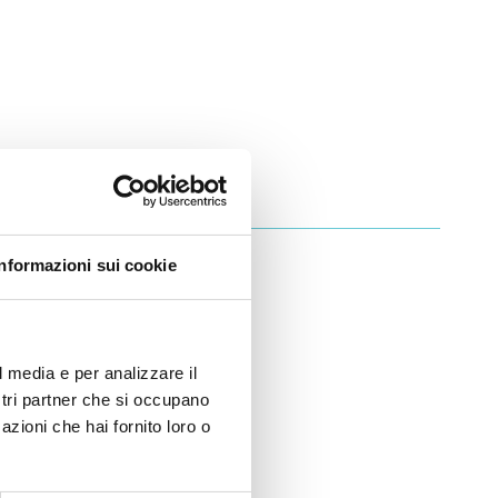
 una nuova etica del
Informazioni sui cookie
pani
pani (2005)
l media e per analizzare il
ostri partner che si occupano
azioni che hai fornito loro o