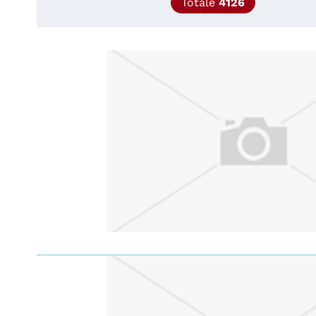
Totale
4126