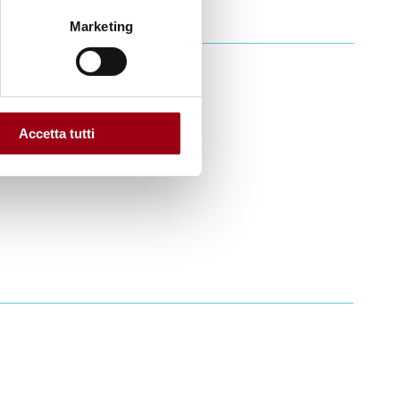
Marketing
o'. Risorse per una
ndialità.
Accetta tutti