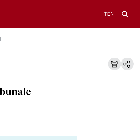
IT
EN
I
ribunale