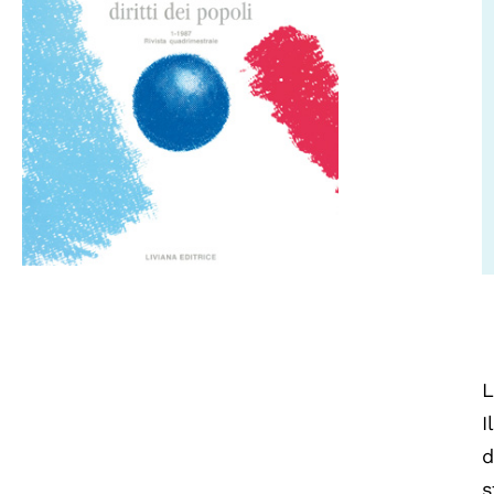
L
I
d
s