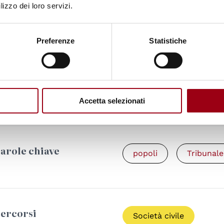
lizzo dei loro servizi.
ggiornato il:
09.11.2010
Preferenze
Statistiche
Documenti
Diritti dei popoli: 
Permanente (Pietro
KB)
Accetta selezionati
arole chiave
popoli
Tribunal
ercorsi
Società civile