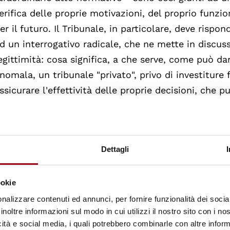
erifica delle proprie motivazioni, del proprio funzi
er il futuro. Il Tribunale, in particolare, deve rispo
d un interrogativo radicale, che ne mette in discus
egittimità: cosa significa, a che serve, come può dar
nomala, un tribunale "privato", privo di investiture
ssicurare l'effettività delle proprie decisioni, che 
iudicare governi, organismi internazionali, imputati 
ella finanza internazionale, delle forze armate di t
lgeri autorizzava le medesime perplessità: la pretes
Dettagli
isoluzioni delle Nazioni Unite ed alle "carte dei diri
egionali (in Europa, in America, più tardi in Africa
odificazione di un diritto in fieri, era certamente arb
ookie
restigio delle personalità che l'avevano redatta - s
nalizzare contenuti ed annunci, per fornire funzionalità dei socia
inoltre informazioni sul modo in cui utilizzi il nostro sito con i n
i Lelio Basso - era sufficiente a fugare ogni dubbio. 
icità e social media, i quali potrebbero combinarle con altre inform