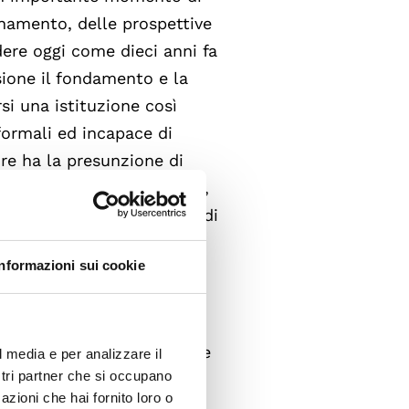
onamento, delle prospettive
ndere oggi come dieci anni fa
sione il fondamento e la
si una istituzione così
 formali ed incapace di
pure ha la presunzione di
"eccellenti" della politica,
anti paesi. Anche la Carta di
a di affiancarsi alle
Informazioni sui cookie
tti" delle organizzazioni
), come momento di
itraria, né l'indiscutbile
u proposta e sollecitazione
l media e per analizzare il
ostri partner che si occupano
[...]
azioni che hai fornito loro o