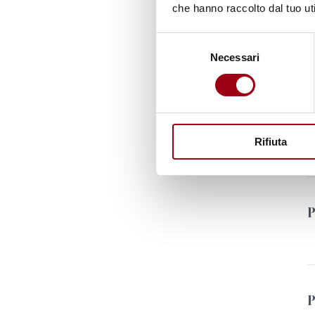
che hanno raccolto dal tuo uti
A
Selezione
Necessari
del
consenso
Rifiuta
P
P