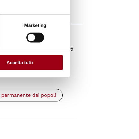
Marketing
la Lega e il Tribunale
 Barrera - 1987)
(pdf, 717.75
Accetta tutti
e permanente dei popoli