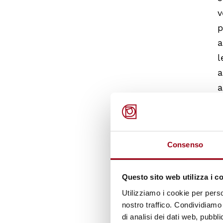
v
p
a
l
a
a
g
d
A
Consenso
r
r
c
Questo sito web utilizza i c
p
Utilizziamo i cookie per perso
nostro traffico. Condividiamo 
d
di analisi dei dati web, pubbl