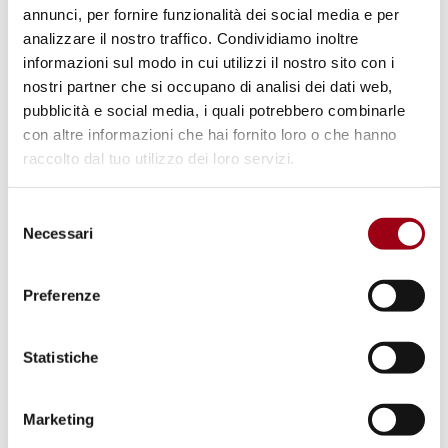
Collegamenti
annunci, per fornire funzionalità dei social media e per
analizzare il nostro traffico. Condividiamo inoltre
Padova University Press, Peace Human
informazioni sul modo in cui utilizzi il nostro sito con i
Rights Governance (VOL. 5, NO. 2 July-
nostri partner che si occupano di analisi dei dati web,
pubblicità e social media, i quali potrebbero combinarle
November, 2021)
con altre informazioni che hai fornito loro o che hanno
raccolto dal tuo utilizzo dei loro servizi.
Parole chiave
Selezione
Necessari
del
America del Nord
consenso
Preferenze
diritto penale internazionale
integrazione europea
Statistiche
libertà di pensiero, coscienza, religione
Marketing